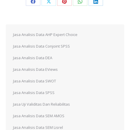
Share
Share
Share
Share
Share
on
on
on
on
on
Facebook
X
Pinterest
WhatsApp
LinkedIn
Jasa Analisis Data AHP Expert Choice
Jasa Analisis Data Conjoint SPSS
Jasa Analisis Data DEA
Jasa Analisis Data EViews
Jasa Analisis Data SWOT
Jasa Analisis Data SPSS
Jasa Uji Validitas Dan Reliabilitas
Jasa Analisis Data SEM AMOS
Jasa Analisis Data SEM Lisrel