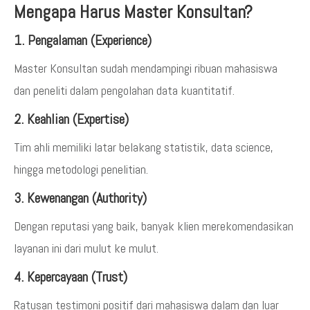
Mengapa Harus Master Konsultan?
1.
Pengalaman (Experience)
Master Konsultan sudah mendampingi ribuan mahasiswa
dan peneliti dalam pengolahan data kuantitatif.
2.
Keahlian (Expertise)
Tim ahli memiliki latar belakang statistik, data science,
hingga metodologi penelitian.
3.
Kewenangan (Authority)
Dengan reputasi yang baik, banyak klien merekomendasikan
layanan ini dari mulut ke mulut.
4.
Kepercayaan (Trust)
Ratusan testimoni positif dari mahasiswa dalam dan luar