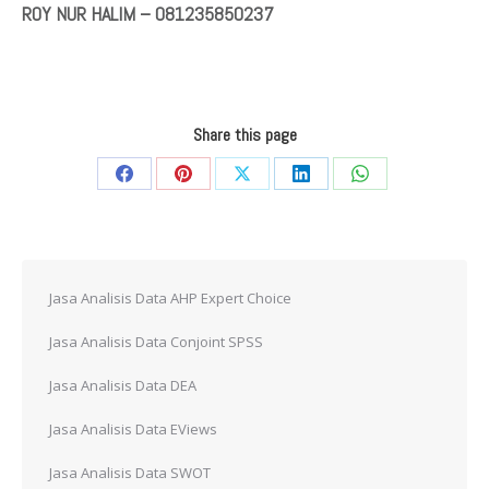
ROY NUR HALIM – 081235850237
Share this page
Share
Share
Share
Share
Share
on
on
on
on
on
Facebook
Pinterest
X
LinkedIn
WhatsApp
Jasa Analisis Data AHP Expert Choice
Jasa Analisis Data Conjoint SPSS
Jasa Analisis Data DEA
Jasa Analisis Data EViews
Jasa Analisis Data SWOT