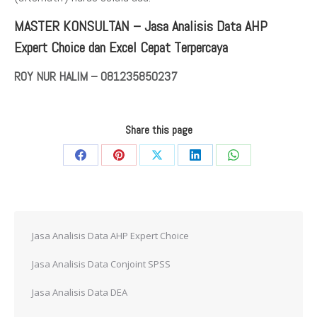
MASTER KONSULTAN
– Jasa Analisis Data AHP
Expert Choice dan Excel Cepat Terpercaya
ROY NUR HALIM – 081235850237
Share this page
Share
Share
Share
Share
Share
on
on
on
on
on
Facebook
Pinterest
X
LinkedIn
WhatsApp
Jasa Analisis Data AHP Expert Choice
Jasa Analisis Data Conjoint SPSS
Jasa Analisis Data DEA