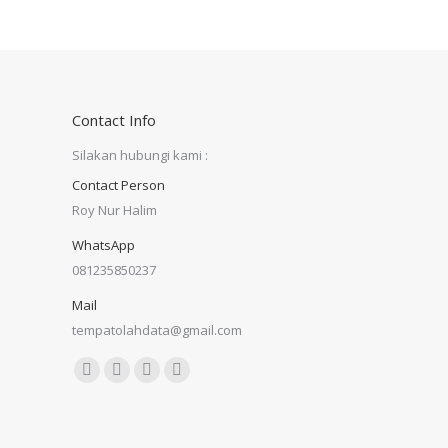
on
on
Facebook
X
Contact Info
Silakan hubungi kami :
Contact Person
Roy Nur Halim
WhatsApp
081235850237
Mail
tempatolahdata@gmail.com
Find us on:
Facebook
X
Dribbble
YouTube
page
page
page
page
opens
opens
opens
opens