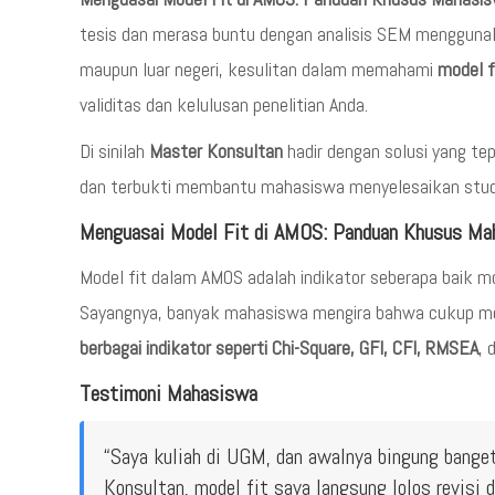
tesis dan merasa buntu dengan analisis SEM menggunaka
maupun luar negeri, kesulitan dalam memahami
model f
validitas dan kelulusan penelitian Anda.
Di sinilah
Master Konsultan
hadir dengan solusi yang te
dan terbukti membantu mahasiswa menyelesaikan stud
Menguasai Model Fit di AMOS: Panduan Khusus Ma
Model fit dalam AMOS adalah indikator seberapa baik mo
Sayangnya, banyak mahasiswa mengira bahwa cukup meliha
berbagai indikator seperti Chi-Square, GFI, CFI, RMSEA
, 
Testimoni Mahasiswa
“Saya kuliah di UGM, dan awalnya bingung bange
Konsultan, model fit saya langsung lolos revisi