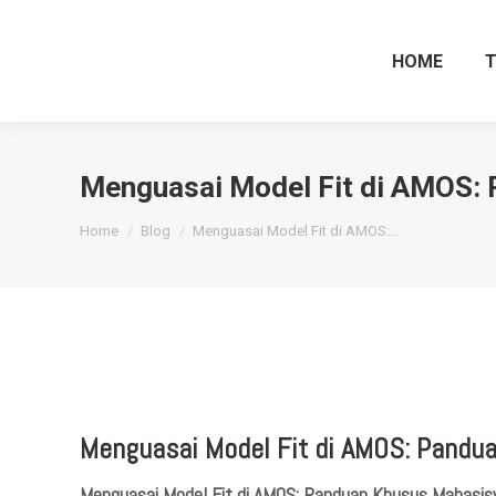
HOME
Menguasai Model Fit di AMOS:
You are here:
Home
Blog
Menguasai Model Fit di AMOS:…
Menguasai Model Fit di AMOS: Pandu
Menguasai Model Fit di AMOS: Panduan Khusus Mahasis