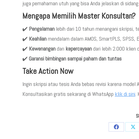
juga pemahaman utuh yang bisa Anda jelaskan di sidang
Mengapa Memilih Master Konsultan?
✔️
Pengalaman
lebih dari 10 tahun menangani skripsi, te
✔️
Keahlian
mendalam dalam AMOS, SmartPLS, SPSS, 
✔️
Kewenangan
dan
kepercayaan
dari lebih 2.000 klien 
✔️
Garansi bimbingan sampai paham dan tuntas
Take Action Now
Ingin skripsi atau tesis Anda bebas revisi karena model
Konsultasikan gratis sekarang di WhatsApp
klik di sini
.
S
Share
Sha