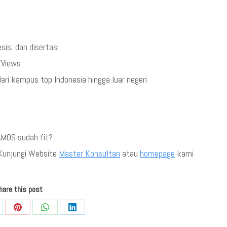
.
sis, dan disertasi
EViews
dari kampus top Indonesia hingga luar negeri
 AMOS sudah fit?
 Kunjungi Website
Master Konsultan
atau
homepage
kami
hare this post
re
Share
Share
Share