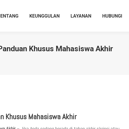
TENTANG
KEUNGGULAN
LAYANAN
HUBUNGI
 Panduan Khusus Mahasiswa Akhir
an Khusus Mahasiswa Akhir
wa Akhir
– Jika Anda sedang berada di tahap akhir skripsi atau