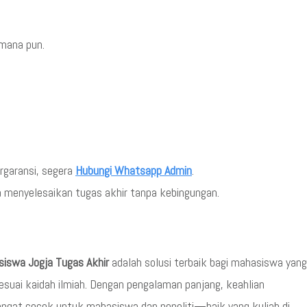
 mana pun.
ergaransi, segera
Hubungi Whatsapp Admin
.
menyelesaikan tugas akhir tanpa kebingungan.
iswa Jogja Tugas Akhir
adalah solusi terbaik bagi mahasiswa yang
sesuai kaidah ilmiah. Dengan pengalaman panjang, keahlian
 sangat cocok untuk mahasiswa dan peneliti—baik yang kuliah di