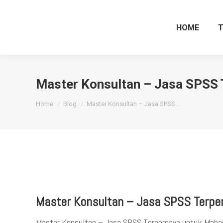
HOME
Master Konsultan – Jasa SPSS 
You are here:
Home
Blog
Master Konsultan – Jasa SPSS…
Master Konsultan – Jasa SPSS Terpe
Master Konsultan – Jasa SPSS Terpercaya untuk Mahas