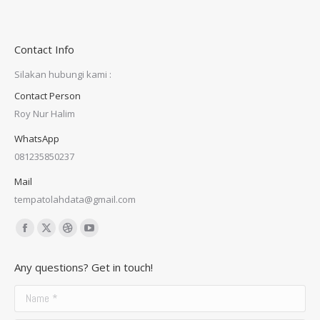
Contact Info
Silakan hubungi kami :
Contact Person
Roy Nur Halim
WhatsApp
081235850237
Mail
tempatolahdata@gmail.com
Find us on:
Facebook
X
Dribbble
YouTube
page
page
page
page
Any questions? Get in touch!
opens
opens
opens
opens
in
in
in
in
Name *
new
new
new
new