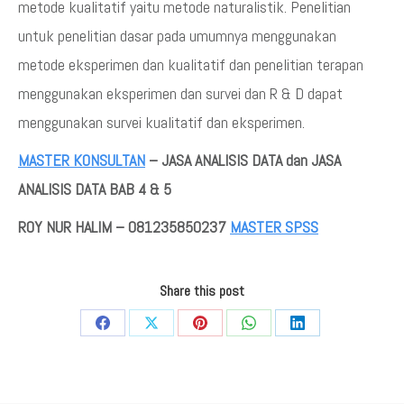
metode kualitatif yaitu metode naturalistik. Penelitian
untuk penelitian dasar pada umumnya menggunakan
metode eksperimen dan kualitatif dan penelitian terapan
menggunakan eksperimen dan survei dan R & D dapat
menggunakan survei kualitatif dan eksperimen.
MASTER KONSULTAN
– JASA ANALISIS DATA dan JASA
ANALISIS DATA BAB 4 & 5
ROY NUR HALIM –
081235850237
MASTER SPSS
Share this post
Share
Share
Share
Share
Share
on
on
on
on
on
Facebook
X
Pinterest
WhatsApp
LinkedIn