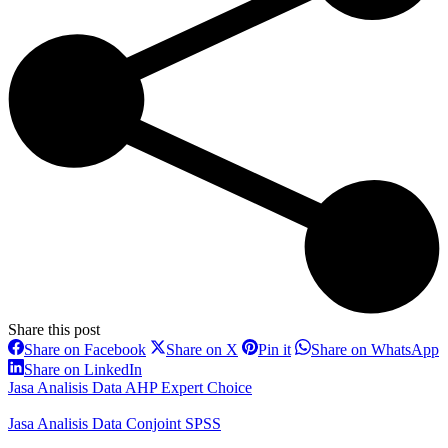
Share this post
Share
Share
Share
S
Share on Facebook
Share on X
Pin it
Share on WhatsApp
on
on
on
o
Share
Share on LinkedIn
Facebook
X
Pinterest
W
on
Jasa Analisis Data AHP Expert Choice
LinkedIn
Jasa Analisis Data Conjoint SPSS