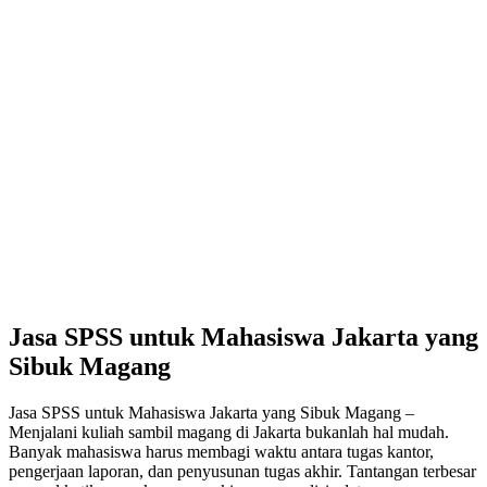
Jasa SPSS untuk Mahasiswa Jakarta yang
Sibuk Magang
Jasa SPSS untuk Mahasiswa Jakarta yang Sibuk Magang –
Menjalani kuliah sambil magang di Jakarta bukanlah hal mudah.
Banyak mahasiswa harus membagi waktu antara tugas kantor,
pengerjaan laporan, dan penyusunan tugas akhir. Tantangan terbesar