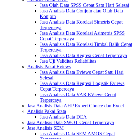
Jasa Olah Data SPSS Cepat Satu Hari Selesai
Jasa Analisis Data Conjoin atau Olah Data
Konjoin
Jasa Analisis Data Korelasi Simetris Cepat
Terpercaya
Jasa Analisis Data Korelasi Asimetris SPSS
Cepat Terpercaya
Jasa Analisis Data Korelasi Timbal Balik Cepat
Terpercaya
Jasa Analisis Data Regresi Cepat Terpercaya
Jasa Uji Validitas Reliabilitas
Analisis Pakai Eviews
Jasa Analisis Data Eviews Cepat Satu Hari
Selesai
Jasa Analisis Data Regresi Logistik Eviews
Cepat Terpercaya
Jasa Analisis Data VAR EViews Cepat
Terpercaya
Jasa Analisis Data AHP Expert Choice dan Excel
Analisis Pakai Stata
Jasa Analisis Data DEA
Jasa Analisis Data SWOT Cepat Terpercaya
Jasa Analisis SEM
Jasa Analisis Data SEM AMOS Cepat