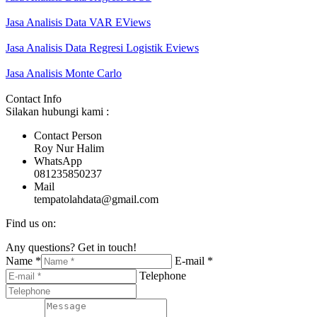
Jasa Analisis Data VAR EViews
Jasa Analisis Data Regresi Logistik Eviews
Jasa Analisis Monte Carlo
Contact Info
Silakan hubungi kami :
Contact Person
Roy Nur Halim
WhatsApp
081235850237
Mail
tempatolahdata@gmail.com
Find us on:
Facebook
X
Dribbble
YouTube
Any questions? Get in touch!
page
page
page
page
Name *
E-mail *
opens
opens
opens
opens
Telephone
in
in
in
in
new
new
new
new
window
window
window
window