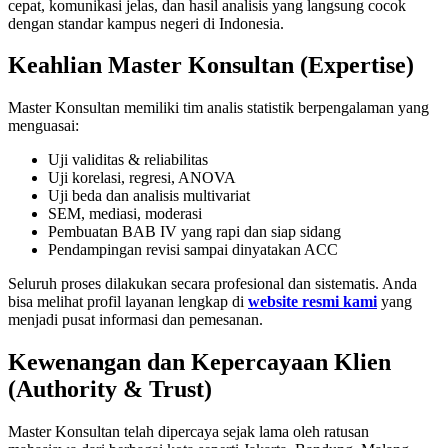
cepat, komunikasi jelas, dan hasil analisis yang langsung cocok
dengan standar kampus negeri di Indonesia.
Keahlian Master Konsultan (Expertise)
Master Konsultan memiliki tim analis statistik berpengalaman yang
menguasai:
Uji validitas & reliabilitas
Uji korelasi, regresi, ANOVA
Uji beda dan analisis multivariat
SEM, mediasi, moderasi
Pembuatan BAB IV yang rapi dan siap sidang
Pendampingan revisi sampai dinyatakan ACC
Seluruh proses dilakukan secara profesional dan sistematis. Anda
bisa melihat profil layanan lengkap di
website resmi kami
yang
menjadi pusat informasi dan pemesanan.
Kewenangan dan Kepercayaan Klien
(Authority & Trust)
Master Konsultan telah dipercaya sejak lama oleh ratusan