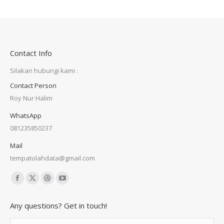
Contact Info
Silakan hubungi kami :
Contact Person
Roy Nur Halim
WhatsApp
081235850237
Mail
tempatolahdata@gmail.com
Find us on:
Facebook
X
Dribbble
YouTube
page
page
page
page
Any questions? Get in touch!
opens
opens
opens
opens
in
in
in
in
Name *