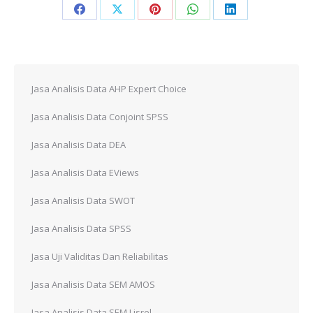
Share
Share
Share
Share
Share
on
on
on
on
on
Facebook
X
Pinterest
WhatsApp
LinkedIn
Jasa Analisis Data AHP Expert Choice
Jasa Analisis Data Conjoint SPSS
Jasa Analisis Data DEA
Jasa Analisis Data EViews
Jasa Analisis Data SWOT
Jasa Analisis Data SPSS
Jasa Uji Validitas Dan Reliabilitas
Jasa Analisis Data SEM AMOS
Jasa Analisis Data SEM Lisrel