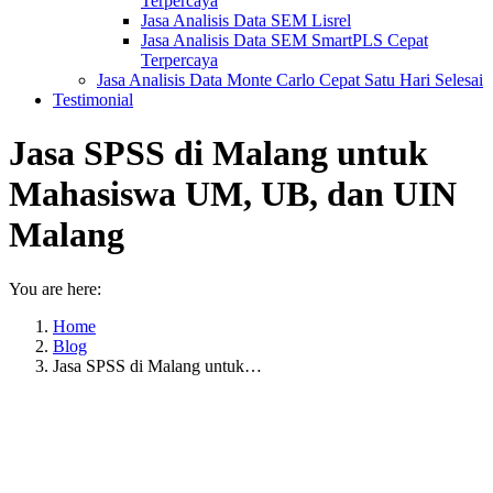
Terpercaya
Jasa Analisis Data SEM Lisrel
Jasa Analisis Data SEM SmartPLS Cepat
Terpercaya
Jasa Analisis Data Monte Carlo Cepat Satu Hari Selesai
Testimonial
Jasa SPSS di Malang untuk
Mahasiswa UM, UB, dan UIN
Malang
You are here:
Home
Blog
Jasa SPSS di Malang untuk…