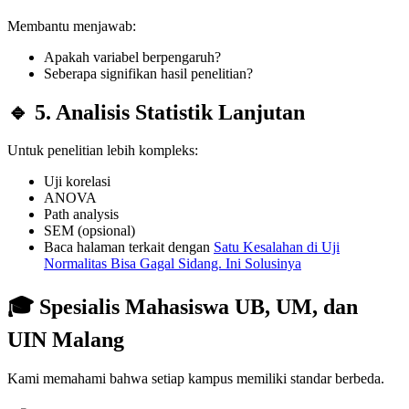
Membantu menjawab:
Apakah variabel berpengaruh?
Seberapa signifikan hasil penelitian?
🔹 5. Analisis Statistik Lanjutan
Untuk penelitian lebih kompleks:
Uji korelasi
ANOVA
Path analysis
SEM (opsional)
Baca halaman terkait dengan
Satu Kesalahan di Uji
Normalitas Bisa Gagal Sidang. Ini Solusinya
🎓 Spesialis Mahasiswa UB, UM, dan
UIN Malang
Kami memahami bahwa setiap kampus memiliki standar berbeda.