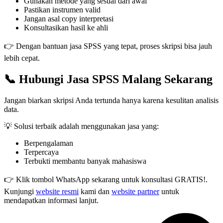
Gunakan metode yang sesuai dari awal
Pastikan instrumen valid
Jangan asal copy interpretasi
Konsultasikan hasil ke ahli
👉 Dengan bantuan jasa SPSS yang tepat, proses skripsi bisa jauh
lebih cepat.
📞 Hubungi Jasa SPSS Malang Sekarang
Jangan biarkan skripsi Anda tertunda hanya karena kesulitan analisis
data.
💡 Solusi terbaik adalah menggunakan jasa yang:
Berpengalaman
Terpercaya
Terbukti membantu banyak mahasiswa
👉 Klik tombol WhatsApp sekarang untuk konsultasi GRATIS!.
Kunjungi
website resmi
kami dan
website partner
untuk
mendapatkan informasi lanjut.