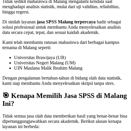
Tidak sedikit mahasiswa di Malang mengalami kendala saat
menghadapi analisis statistik, mulai dari uji validitas, reliabilitas,
hingga regresi.
Di sinilah layanan
jasa SPSS Malang terpercaya
hadir sebagai
solusi profesional untuk membantu Anda menyelesaikan analisis
data secara cepat, tepat, dan sesuai kaidah akademik.
Kami telah membantu ratusan mahasiswa dari berbagai kampus
ternama di Malang seperti:
Universitas Brawijaya (UB)
Universitas Negeri Malang (UM)
UIN Maulana Malik Ibrahim Malang
Dengan pengalaman bertahun-tahun di bidang olah data statistik,
kami siap membantu Anda menyelesaikan skripsi tanpa stres.
🎯 Kenapa Memilih Jasa SPSS di Malang
Ini?
Tidak semua jasa olah data memberikan hasil yang benar-benar bisa
dipertanggungjawabkan secara akademik. Berikut alasan kenapa
layanan ini berbeda: