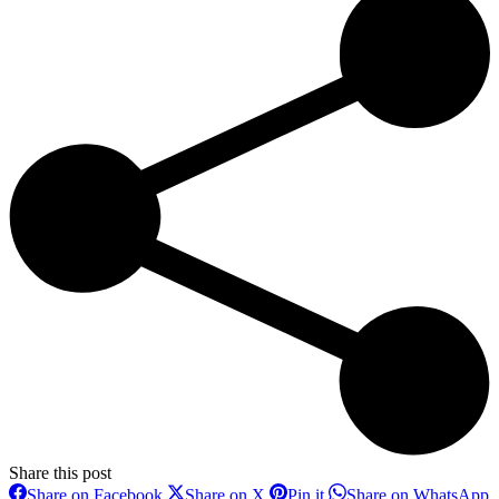
Share this post
Share
Share
Share
S
Share on Facebook
Share on X
Pin it
Share on WhatsApp