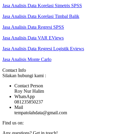
Jasa Analisis Data Korelasi Simetris SPSS
Jasa Analisis Data Korelasi Timbal Balik
Jasa Analisis Data Regresi SPSS
Jasa Analisis Data VAR EViews
Jasa Analisis Data Regresi Logistik Eviews
Jasa Analisis Monte Carlo
Contact Info
Silakan hubungi kami :
Contact Person
Roy Nur Halim
WhatsApp
081235850237
Mail
tempatolahdata@gmail.com
Find us on:
Facebook
X
Dribbble
YouTube
Any questions? Get in touch!