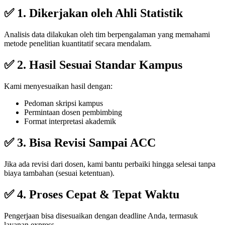
✅ 1. Dikerjakan oleh Ahli Statistik
Analisis data dilakukan oleh tim berpengalaman yang memahami
metode penelitian kuantitatif secara mendalam.
✅ 2. Hasil Sesuai Standar Kampus
Kami menyesuaikan hasil dengan:
Pedoman skripsi kampus
Permintaan dosen pembimbing
Format interpretasi akademik
✅ 3. Bisa Revisi Sampai ACC
Jika ada revisi dari dosen, kami bantu perbaiki hingga selesai tanpa
biaya tambahan (sesuai ketentuan).
✅ 4. Proses Cepat & Tepat Waktu
Pengerjaan bisa disesuaikan dengan deadline Anda, termasuk
layanan express.