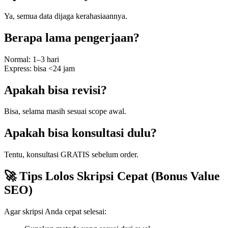
Ya, semua data dijaga kerahasiaannya.
Berapa lama pengerjaan?
Normal: 1–3 hari
Express: bisa <24 jam
Apakah bisa revisi?
Bisa, selama masih sesuai scope awal.
Apakah bisa konsultasi dulu?
Tentu, konsultasi GRATIS sebelum order.
🚀 Tips Lolos Skripsi Cepat (Bonus Value
SEO)
Agar skripsi Anda cepat selesai: