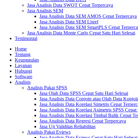
Jasa Analisis Data SWOT Cepat Terpercaya
Jasa Analisis SEM
Jasa Analisis Data SEM AMOS Cepat Terpercaya
Jasa Analisis Data SEM Lisrel
Jasa Analisis Data SEM SmartPLS Cepat Terperc
Jasa Analisis Data Monte Carlo Cepat Satu Hari Selesai
Testimonial
Home
Tentang
Keunggulan
Layanan
Hubungi
Software
Analisis
Analisis Pakai SPSS
Jasa Olah Data SPSS Cepat Satu Hari Selesai
Jasa Analisis Data Conjoin atau Olah Data Konjoi
Jasa Analisis Data Korelasi Simetris Cepat Terper
Jasa Analisis Data Korelasi Asimetris SPSS Cepat
Jasa Analisis Data Korelasi Timbal Balik Cepat Te
Jasa Analisis Data Regresi Cepat Terpercaya
Jasa Uji Validitas Reliabilitas
Analisis Pakai Eviews
Jasa Analisis Data Eviews Cepat Satu Hari Selesai