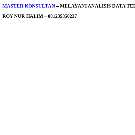
MASTER KONSULTAN
– MELAYANI ANALISIS DATA TE
ROY NUR HALIM – 081235850237