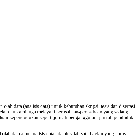
lah data (analisis data) untuk kebutuhan skripsi, tesis dan disertasi
Selain itu kami juga melayani perusahaan-perusahaan yang sedang
rluan kependudukan seperti jumlah pengangguran, jumlah penduduk
ah data atau analisis data adalah salah satu bagian yang harus