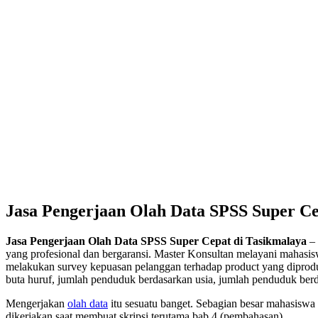
Jasa Pengerjaan Olah Data SPSS Super Ce
Jasa Pengerjaan Olah Data SPSS Super Cepat di Tasikmalaya
–
yang profesional dan bergaransi. Master Konsultan melayani mahasis
melakukan survey kepuasan pelanggan terhadap product yang diprod
buta huruf, jumlah penduduk berdasarkan usia, jumlah penduduk berda
Mengerjakan
olah data
itu sesuatu banget. Sebagian besar mahasiswa 
dikerjakan saat membuat skripsi terutama bab 4 (pembahasan).