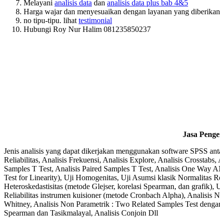
Melayani
analisis data
dan
analisis data plus bab 4&5
Harga wajar dan menyesuaikan dengan layanan yang diberikan
no tipu-tipu. lihat
testimonial
Hubungi Roy Nur Halim 081235850237
Jasa Penge
Jenis analisis yang dapat dikerjakan menggunakan software SPSS antara
Reliabilitas, Analisis Frekuensi, Analisis Explore, Analisis Crosstabs
Samples T Test, Analisis Paired Samples T Test, Analisis One Way
Test for Linearity), Uji Homogenitas, Uji Asumsi klasik Normalitas 
Heteroskedastisitas (metode Glejser, korelasi Spearman, dan grafik),
Reliabilitas instrumen kuisioner (metode Cronbach Alpha), Analisis
Whitney, Analisis Non Parametrik : Two Related Samples Test dengan 
Spearman dan Tasikmalayal, Analisis Conjoin Dll