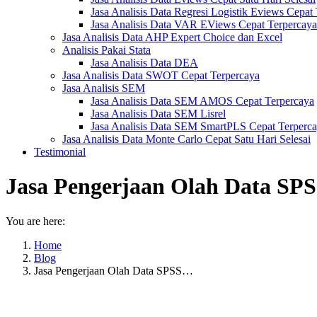
Jasa Analisis Data Regresi Logistik Eviews Cepat
Jasa Analisis Data VAR EViews Cepat Terpercaya
Jasa Analisis Data AHP Expert Choice dan Excel
Analisis Pakai Stata
Jasa Analisis Data DEA
Jasa Analisis Data SWOT Cepat Terpercaya
Jasa Analisis SEM
Jasa Analisis Data SEM AMOS Cepat Terpercaya
Jasa Analisis Data SEM Lisrel
Jasa Analisis Data SEM SmartPLS Cepat Terperc
Jasa Analisis Data Monte Carlo Cepat Satu Hari Selesai
Testimonial
Jasa Pengerjaan Olah Data SPS
You are here:
Home
Blog
Jasa Pengerjaan Olah Data SPSS…