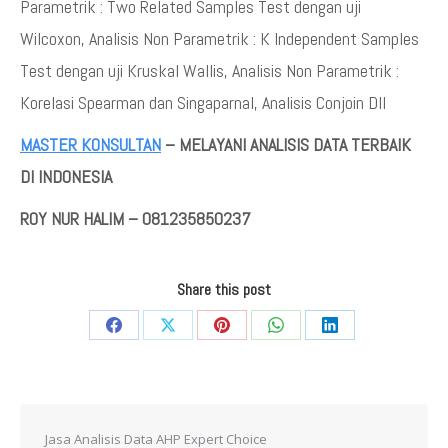
Parametrik : Two Related Samples Test dengan uji
Wilcoxon, Analisis Non Parametrik : K Independent Samples
Test dengan uji Kruskal Wallis, Analisis Non Parametrik :
Korelasi Spearman dan Singaparnal, Analisis Conjoin Dll
MASTER KONSULTAN
– MELAYANI ANALISIS DATA TERBAIK
DI INDONESIA
ROY NUR HALIM – 081235850237
Share this post
Share
Share
Share
Share
Share
on
on
on
on
on
Facebook
X
Pinterest
WhatsApp
LinkedIn
Jasa Analisis Data AHP Expert Choice