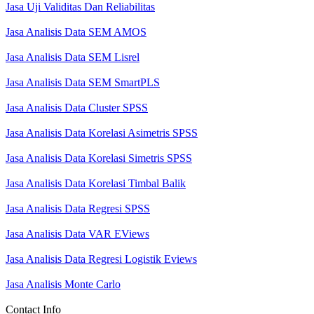
Jasa Uji Validitas Dan Reliabilitas
Jasa Analisis Data SEM AMOS
Jasa Analisis Data SEM Lisrel
Jasa Analisis Data SEM SmartPLS
Jasa Analisis Data Cluster SPSS
Jasa Analisis Data Korelasi Asimetris SPSS
Jasa Analisis Data Korelasi Simetris SPSS
Jasa Analisis Data Korelasi Timbal Balik
Jasa Analisis Data Regresi SPSS
Jasa Analisis Data VAR EViews
Jasa Analisis Data Regresi Logistik Eviews
Jasa Analisis Monte Carlo
Contact Info