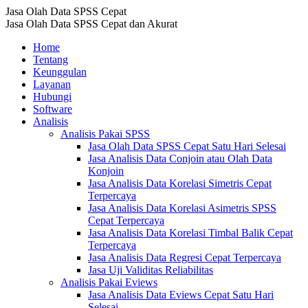
Skip
Jasa Olah Data SPSS Cepat
to
Jasa Olah Data SPSS Cepat dan Akurat
content
Home
Tentang
Keunggulan
Layanan
Hubungi
Software
Analisis
Analisis Pakai SPSS
Jasa Olah Data SPSS Cepat Satu Hari Selesai
Jasa Analisis Data Conjoin atau Olah Data
Konjoin
Jasa Analisis Data Korelasi Simetris Cepat
Terpercaya
Jasa Analisis Data Korelasi Asimetris SPSS
Cepat Terpercaya
Jasa Analisis Data Korelasi Timbal Balik Cepat
Terpercaya
Jasa Analisis Data Regresi Cepat Terpercaya
Jasa Uji Validitas Reliabilitas
Analisis Pakai Eviews
Jasa Analisis Data Eviews Cepat Satu Hari
Selesai