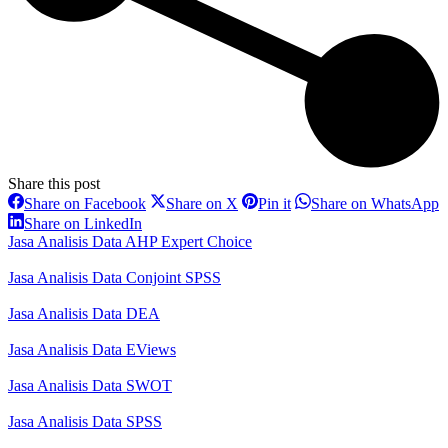
Share this post
Share
Share
Share
S
Share on Facebook
Share on X
Pin it
Share on WhatsApp
on
on
on
o
Share
Share on LinkedIn
Facebook
X
Pinterest
W
on
Jasa Analisis Data AHP Expert Choice
LinkedIn
Jasa Analisis Data Conjoint SPSS
Jasa Analisis Data DEA
Jasa Analisis Data EViews
Jasa Analisis Data SWOT
Jasa Analisis Data SPSS