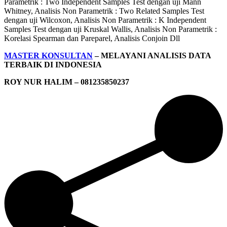
Parametrik : Two Independent Samples Test dengan uji Mann
Whitney, Analisis Non Parametrik : Two Related Samples Test
dengan uji Wilcoxon, Analisis Non Parametrik : K Independent
Samples Test dengan uji Kruskal Wallis, Analisis Non Parametrik :
Korelasi Spearman dan Pareparel, Analisis Conjoin Dll
MASTER KONSULTAN
– MELAYANI ANALISIS DATA
TERBAIK DI INDONESIA
ROY NUR HALIM – 081235850237