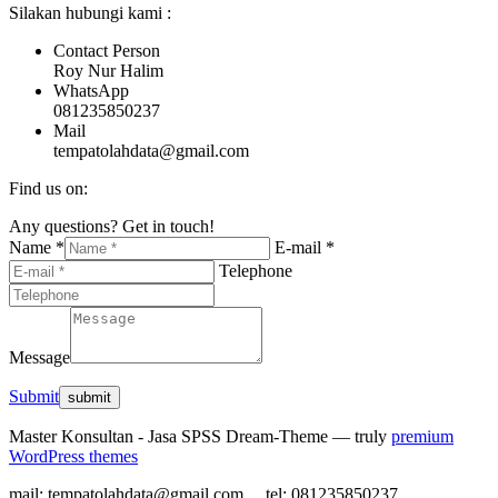
Silakan hubungi kami :
Contact Person
Roy Nur Halim
WhatsApp
081235850237
Mail
tempatolahdata@gmail.com
Find us on:
Facebook
X
Dribbble
YouTube
Any questions? Get in touch!
page
page
page
page
Name *
E-mail *
opens
opens
opens
opens
Telephone
in
in
in
in
new
new
new
new
window
window
window
window
Message
Submit
Master Konsultan - Jasa SPSS Dream-Theme — truly
premium
WordPress themes
mail:
tempatolahdata@gmail.com
tel:
081235850237