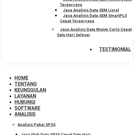
Terpercaya
Jasa Analisis Data SEM Lisrel
Jasa Analisis Data SEM SmartPLS
Cepat Terpercaya
Jasa Analisis Data Monte Carlo Cepat
Satu Hari Selesai
TESTIMONIAL
HOME
TENTANG
KEUNGGULAN
LAYANAN
HUBUNGI
SOFTWARE
ANALISIS
Analisis Pakai SPSS
Jasa Olah Data SPSS Cepat Satu Hari