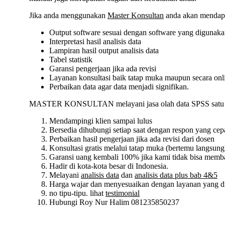
Jika anda menggunakan
Master Konsultan
anda akan mendapat
Output software sesuai dengan software yang digunakan
Interpretasi hasil analisis data
Lampiran hasil output analisis data
Tabel statistik
Garansi pengerjaan jika ada revisi
Layanan konsultasi baik tatap muka maupun secara onl
Perbaikan data agar data menjadi signifikan.
MASTER KONSULTAN melayani jasa olah data SPSS satu hari
Mendampingi klien sampai lulus
Bersedia dihubungi setiap saat dengan respon yang cep
Perbaikan hasil pengerjaan jika ada revisi dari dosen
Konsultasi gratis melalui tatap muka (bertemu langsun
Garansi uang kembali 100% jika kami tidak bisa memba
Hadir di kota-kota besar di Indonesia.
Melayani
analisis data
dan
analisis data plus bab 4&5
Harga wajar dan menyesuaikan dengan layanan yang di
no tipu-tipu. lihat
testimonial
Hubungi Roy Nur Halim 081235850237