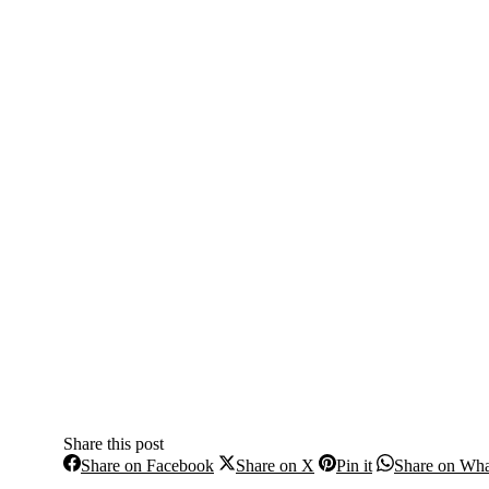
Share this post
Share
Share
Share
Share on Facebook
Share on X
Pin it
Share on Wh
on
on
on