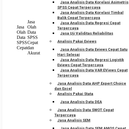
Jasa Analisis Data Korelasi Asimetris
SPSS Cepat Terpercaya
Jasa Analisis Data Korelasi Timbal
Balik Cepat Terpercaya
Jasa
Jasa Analisis Data Regresi Cepat
Jasa
Olah
Terpercaya
Olah
Data
Jasa Uji Validitas Reliabilitas
Data
SPSS
Analisis Pakai Eviews
SPSS
Cepat
Cepat
dan
Jasa Analisis Data Eviews Cepat Satu
Akurat
Hari Selesai
Jasa Analisis Data Regresi Logistik
Eviews Cepat Terpercaya
Jasa Analisis Data VAR EViews Cepat
Terpercaya
Jasa Analisis Data AHP Expert Choice
dan Excel
Analisis Pakai Stata
Jasa Analisis Data DEA
Jasa Analisis Data SWOT Cepat
Terpercaya
Jasa Analisis SEM
Jasa Analisis Data SEM AMOS Cepat