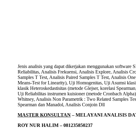
Jenis analisis yang dapat dikerjakan menggunakan software SPS
Reliabilitas, Analisis Frekuensi, Analisis Explore, Analisis C
Samples T Test, Analisis Paired Samples T Test, Analisis 
Means-Test for Linearity), Uji Homogenitas, Uji Asumsi klas
klasik Heteroskedastisitas (metode Glejser, korelasi Spearman
Uji Reliabilitas instrumen kuisioner (metode Cronbach Alpha
Whitney, Analisis Non Parametrik : Two Related Samples Test
Spearman dan Manadol, Analisis Conjoin Dll
MASTER KONSULTAN
– MELAYANI ANALISIS DA
ROY NUR HALIM – 081235850237