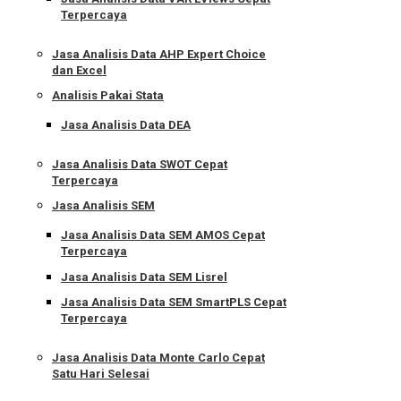
Terpercaya
Jasa Analisis Data AHP Expert Choice
dan Excel
Analisis Pakai Stata
Jasa Analisis Data DEA
Jasa Analisis Data SWOT Cepat
Terpercaya
Jasa Analisis SEM
Jasa Analisis Data SEM AMOS Cepat
Terpercaya
Jasa Analisis Data SEM Lisrel
Jasa Analisis Data SEM SmartPLS Cepat
Terpercaya
Jasa Analisis Data Monte Carlo Cepat
Satu Hari Selesai