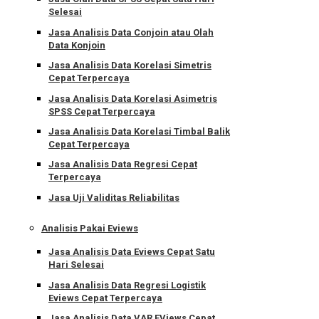
Selesai
Jasa Analisis Data Conjoin atau Olah
Data Konjoin
Jasa Analisis Data Korelasi Simetris
Cepat Terpercaya
Jasa Analisis Data Korelasi Asimetris
SPSS Cepat Terpercaya
Jasa Analisis Data Korelasi Timbal Balik
Cepat Terpercaya
Jasa Analisis Data Regresi Cepat
Terpercaya
Jasa Uji Validitas Reliabilitas
Analisis Pakai Eviews
Jasa Analisis Data Eviews Cepat Satu
Hari Selesai
Jasa Analisis Data Regresi Logistik
Eviews Cepat Terpercaya
Jasa Analisis Data VAR EViews Cepat