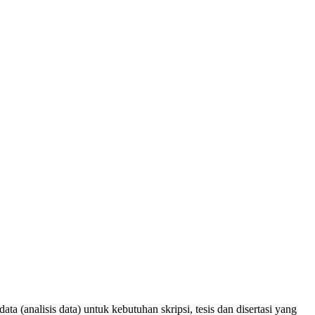
a (analisis data) untuk kebutuhan skripsi, tesis dan disertasi yang