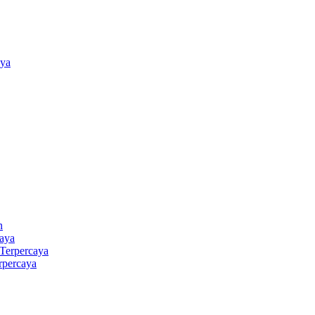
aya
n
caya
 Terpercaya
rpercaya