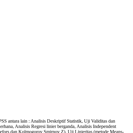
antara lain : Analisis Deskriptif Statistik, Uji Validitas dan
derhana, Analisis Regresi linier berganda, Analisis Independent
efors dan Kolmogorov Smirnov Z), Uji Linieritas (metode Means-