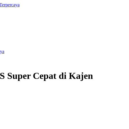
 Terpercaya
aya
S Super Cepat di Kajen