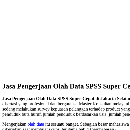
Jasa Pengerjaan Olah Data SPSS Super Cep
Jasa Pengerjaan Olah Data SPSS Super Cepat di Jakarta Selat
disertasi yang profesional dan bergaransi. Master Konsultan melayan
sedang melakukan survey kepuasan pelanggan terhadap product yang
penduduk buta huruf, jumlah penduduk berdasarkan usia, jumlah pend
Mengerjakan
olah data
itu sesuatu banget. Sebagian besar mahasiswa 
dikerjakan saat membuat skripsi terutama bab 4 (pembahasan).