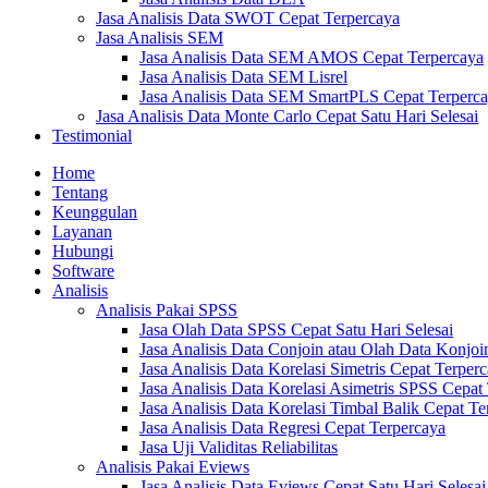
Jasa Analisis Data SWOT Cepat Terpercaya
Jasa Analisis SEM
Jasa Analisis Data SEM AMOS Cepat Terpercaya
Jasa Analisis Data SEM Lisrel
Jasa Analisis Data SEM SmartPLS Cepat Terperc
Jasa Analisis Data Monte Carlo Cepat Satu Hari Selesai
Testimonial
Home
Tentang
Keunggulan
Layanan
Hubungi
Software
Analisis
Analisis Pakai SPSS
Jasa Olah Data SPSS Cepat Satu Hari Selesai
Jasa Analisis Data Conjoin atau Olah Data Konjoi
Jasa Analisis Data Korelasi Simetris Cepat Terper
Jasa Analisis Data Korelasi Asimetris SPSS Cepat
Jasa Analisis Data Korelasi Timbal Balik Cepat Te
Jasa Analisis Data Regresi Cepat Terpercaya
Jasa Uji Validitas Reliabilitas
Analisis Pakai Eviews
Jasa Analisis Data Eviews Cepat Satu Hari Selesai