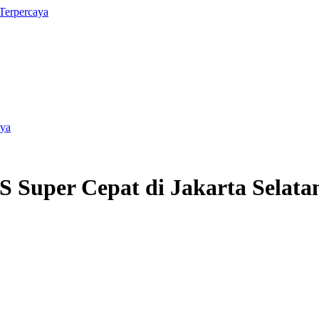
 Terpercaya
aya
S Super Cepat di Jakarta Selata