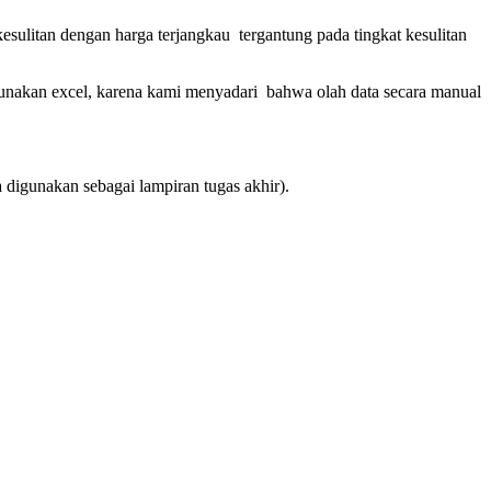
sulitan dengan harga terjangkau tergantung pada tingkat kesulitan
ggunakan excel, karena kami menyadari bahwa olah data secara manual
 digunakan sebagai lampiran tugas akhir).