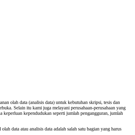
an olah data (analisis data) untuk kebutuhan skripsi, tesis dan
erbuka. Selain itu kami juga melayani perusahaan-perusahaan yang
a keperluan kependudukan seperti jumlah pengangguran, jumlah
ah data atau analisis data adalah salah satu bagian yang harus