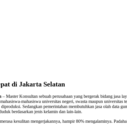
at di Jakarta Selatan
an
– Master Konsultan sebuah perusahaan yang bergerak bidang jasa layan
i mahasiswa-mahasiswa universitas negeri, swasta maupun universitas t
 diproduksi. Sedangkan pemerintahan membutuhkan jasa olah data gun
uduk berdasarkan jenis kelamin dan lain-lain.
merasa kesulitan mengerjakannya, hampir 80% mengalaminya. Padahal ol