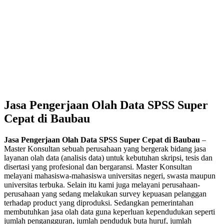
Jasa Pengerjaan Olah Data SPSS Super
Cepat di Baubau
Jasa Pengerjaan Olah Data SPSS Super Cepat di Baubau
–
Master Konsultan sebuah perusahaan yang bergerak bidang jasa
layanan olah data (analisis data) untuk kebutuhan skripsi, tesis dan
disertasi yang profesional dan bergaransi. Master Konsultan
melayani mahasiswa-mahasiswa universitas negeri, swasta maupun
universitas terbuka. Selain itu kami juga melayani perusahaan-
perusahaan yang sedang melakukan survey kepuasan pelanggan
terhadap product yang diproduksi. Sedangkan pemerintahan
membutuhkan jasa olah data guna keperluan kependudukan seperti
jumlah pengangguran, jumlah penduduk buta huruf, jumlah