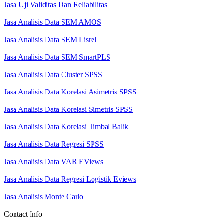
Jasa Uji Validitas Dan Reliabilitas
Jasa Analisis Data SEM AMOS
Jasa Analisis Data SEM Lisrel
Jasa Analisis Data SEM SmartPLS
Jasa Analisis Data Cluster SPSS
Jasa Analisis Data Korelasi Asimetris SPSS
Jasa Analisis Data Korelasi Simetris SPSS
Jasa Analisis Data Korelasi Timbal Balik
Jasa Analisis Data Regresi SPSS
Jasa Analisis Data VAR EViews
Jasa Analisis Data Regresi Logistik Eviews
Jasa Analisis Monte Carlo
Contact Info