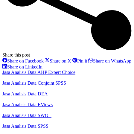
Share this post
Share
Share
Share
S
Share on Facebook
Share on X
Pin it
Share on WhatsApp
on
on
on
o
Share
Share on LinkedIn
Facebook
X
Pinterest
W
on
Jasa Analisis Data AHP Expert Choice
LinkedIn
Jasa Analisis Data Conjoint SPSS
Jasa Analisis Data DEA
Jasa Analisis Data EViews
Jasa Analisis Data SWOT
Jasa Analisis Data SPSS