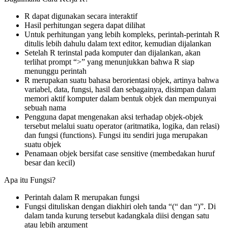
R dapat digunakan secara interaktif
Hasil perhitungan segera dapat dilihat
Untuk perhitungan yang lebih kompleks, perintah-perintah R
ditulis lebih dahulu dalam text editor, kemudian dijalankan
Setelah R terinstal pada komputer dan dijalankan, akan
terlihat prompt “>” yang menunjukkan bahwa R siap
menunggu perintah
R merupakan suatu bahasa berorientasi objek, artinya bahwa
variabel, data, fungsi, hasil dan sebagainya, disimpan dalam
memori aktif komputer dalam bentuk objek dan mempunyai
sebuah nama
Pengguna dapat mengenakan aksi terhadap objek-objek
tersebut melalui suatu operator (aritmatika, logika, dan relasi)
dan fungsi (functions). Fungsi itu sendiri juga merupakan
suatu objek
Penamaan objek bersifat case sensitive (membedakan huruf
besar dan kecil)
Apa itu Fungsi?
Perintah dalam R merupakan fungsi
Fungsi dituliskan dengan diakhiri oleh tanda “(“ dan “)”. Di
dalam tanda kurung tersebut kadangkala diisi dengan satu
atau lebih argument