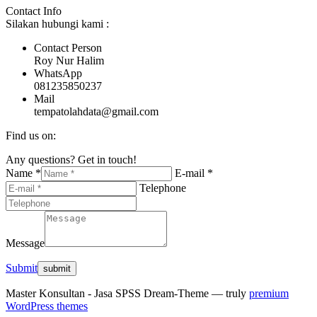
Contact Info
Silakan hubungi kami :
Contact Person
Roy Nur Halim
WhatsApp
081235850237
Mail
tempatolahdata@gmail.com
Find us on:
Facebook
X
Dribbble
YouTube
Any questions? Get in touch!
page
page
page
page
Name *
E-mail *
opens
opens
opens
opens
Telephone
in
in
in
in
new
new
new
new
window
window
window
window
Message
Submit
Master Konsultan - Jasa SPSS Dream-Theme — truly
premium
WordPress themes