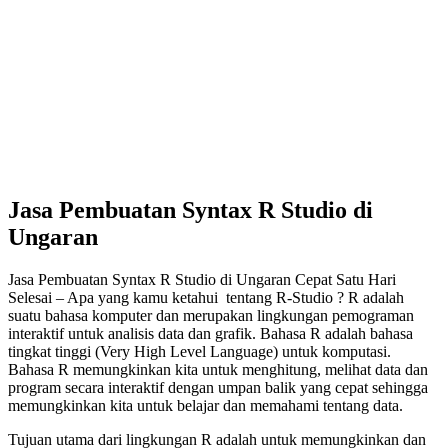
Jasa Pembuatan Syntax R Studio di
Ungaran
Jasa Pembuatan Syntax R Studio di Ungaran Cepat Satu Hari
Selesai – Apa yang kamu ketahui tentang R-Studio ? R adalah
suatu bahasa komputer dan merupakan lingkungan pemograman
interaktif untuk analisis data dan grafik. Bahasa R adalah bahasa
tingkat tinggi (Very High Level Language) untuk komputasi.
Bahasa R memungkinkan kita untuk menghitung, melihat data dan
program secara interaktif dengan umpan balik yang cepat sehingga
memungkinkan kita untuk belajar dan memahami tentang data.
Tujuan utama dari lingkungan R adalah untuk memungkinkan dan