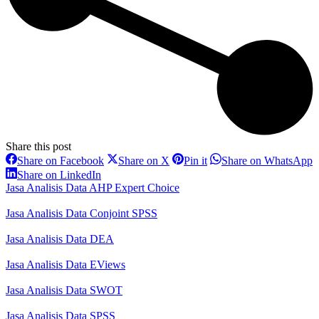
Share this post
Share
Share
Share
S
Share on Facebook
Share on X
Pin it
Share on WhatsApp
on
on
on
o
Share
Share on LinkedIn
Facebook
X
Pinterest
W
on
Jasa Analisis Data AHP Expert Choice
LinkedIn
Jasa Analisis Data Conjoint SPSS
Jasa Analisis Data DEA
Jasa Analisis Data EViews
Jasa Analisis Data SWOT
Jasa Analisis Data SPSS