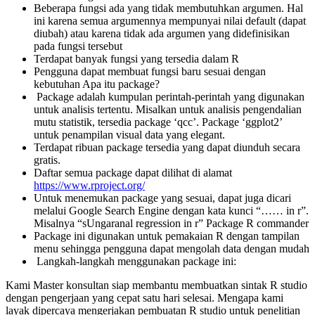
Beberapa fungsi ada yang tidak membutuhkan argumen. Hal
ini karena semua argumennya mempunyai nilai default (dapat
diubah) atau karena tidak ada argumen yang didefinisikan
pada fungsi tersebut
Terdapat banyak fungsi yang tersedia dalam R
Pengguna dapat membuat fungsi baru sesuai dengan
kebutuhan Apa itu package?
Package adalah kumpulan perintah-perintah yang digunakan
untuk analisis tertentu. Misalkan untuk analisis pengendalian
mutu statistik, tersedia package ‘qcc’. Package ‘ggplot2’
untuk penampilan visual data yang elegant.
Terdapat ribuan package tersedia yang dapat diunduh secara
gratis.
Daftar semua package dapat dilihat di alamat
https://www.rproject.org/
Untuk menemukan package yang sesuai, dapat juga dicari
melalui Google Search Engine dengan kata kunci “…… in r”.
Misalnya “sUngaranal regression in r” Package R commander
Package ini digunakan untuk pemakaian R dengan tampilan
menu sehingga pengguna dapat mengolah data dengan mudah
Langkah-langkah menggunakan package ini:
Kami Master konsultan siap membantu membuatkan sintak R studio
dengan pengerjaan yang cepat satu hari selesai. Mengapa kami
layak dipercaya mengerjakan pembuatan R studio untuk penelitian