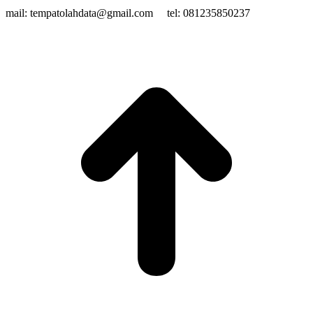
mail:
tempatolahdata@gmail.com
tel:
081235850237
t
T