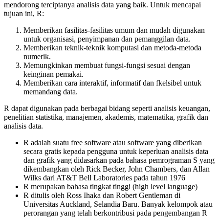
mendorong terciptanya analisis data yang baik. Untuk mencapai
tujuan ini, R:
Memberikan fasilitas-fasilitas umum dan mudah digunakan
untuk organisasi, penyimpanan dan pemanggilan data.
Memberikan teknik-teknik komputasi dan metoda-metoda
numerik.
Memungkinkan membuat fungsi-fungsi sesuai dengan
keinginan pemakai.
Memberikan cara interaktif, informatif dan fkelsibel untuk
memandang data.
R dapat digunakan pada berbagai bidang seperti analisis keuangan,
penelitian statistika, manajemen, akademis, matematika, grafik dan
analisis data.
R adalah suatu free software atau software yang diberikan
secara gratis kepada pengguna untuk keperluan analisis data
dan grafik yang didasarkan pada bahasa pemrograman S yang
dikembangkan oleh Rick Becker, John Chambers, dan Allan
Wilks dari AT&T Bell Laboratories pada tahun 1976
R merupakan bahasa tingkat tinggi (high level language)
R ditulis oleh Ross Ihaka dan Robert Gentleman di
Universitas Auckland, Selandia Baru. Banyak kelompok atau
perorangan yang telah berkontribusi pada pengembangan R