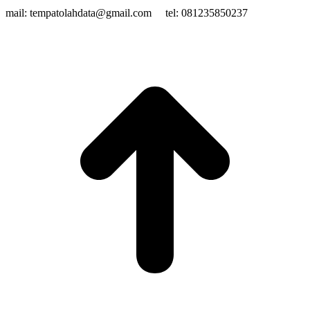
mail:
tempatolahdata@gmail.com
tel:
081235850237
t
T