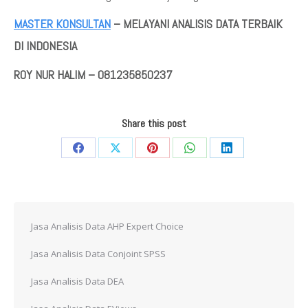
MASTER KONSULTAN
– MELAYANI ANALISIS DATA TERBAIK
DI INDONESIA
ROY NUR HALIM – 081235850237
Share this post
Share
Share
Share
Share
Share
on
on
on
on
on
Facebook
X
Pinterest
WhatsApp
LinkedIn
Jasa Analisis Data AHP Expert Choice
Jasa Analisis Data Conjoint SPSS
Jasa Analisis Data DEA