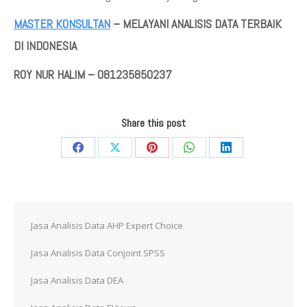
MASTER KONSULTAN
– MELAYANI ANALISIS DATA TERBAIK
DI INDONESIA
ROY NUR HALIM – 081235850237
Share this post
Share
Share
Share
Share
Share
on
on
on
on
on
Facebook
X
Pinterest
WhatsApp
LinkedIn
Jasa Analisis Data AHP Expert Choice
Jasa Analisis Data Conjoint SPSS
Jasa Analisis Data DEA