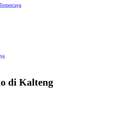
 Terpercaya
aya
o di Kalteng