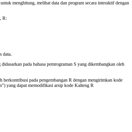
untuk menghitung, melihat data dan program secara interaktif dengan
, R:
s data.
 yang didasarkan pada bahasa pemrograman S yang dikembangkan oleh
elah berkontribusi pada pengembangan R dengan mengirimkan kode
m”) yang dapat memodifikasi arsip kode Kalteng R