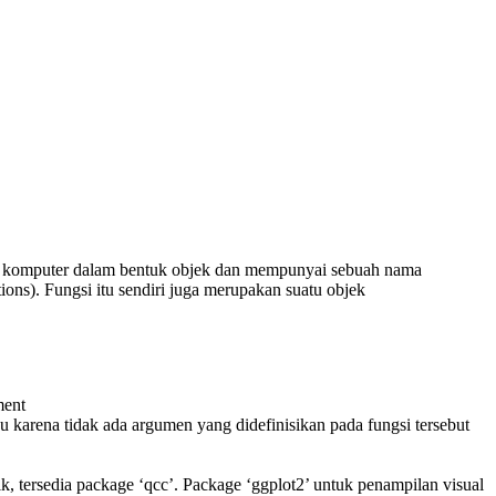
ktif komputer dalam bentuk objek dan mempunyai sebuah nama
tions). Fungsi itu sendiri juga merupakan suatu objek
ment
karena tidak ada argumen yang didefinisikan pada fungsi tersebut
ik, tersedia package ‘qcc’. Package ‘ggplot2’ untuk penampilan visual