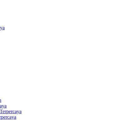
aya
n
caya
 Terpercaya
rpercaya