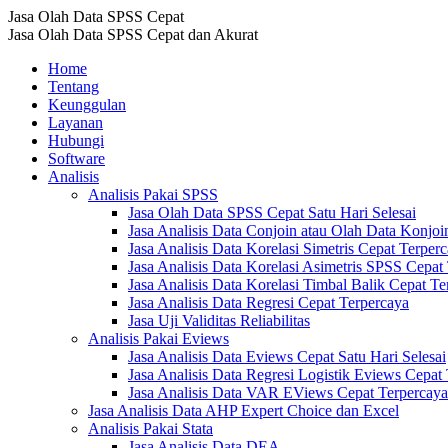
Skip
Jasa Olah Data SPSS Cepat
to
Jasa Olah Data SPSS Cepat dan Akurat
content
Home
Tentang
Keunggulan
Layanan
Hubungi
Software
Analisis
Analisis Pakai SPSS
Jasa Olah Data SPSS Cepat Satu Hari Selesai
Jasa Analisis Data Conjoin atau Olah Data Konjoi
Jasa Analisis Data Korelasi Simetris Cepat Terper
Jasa Analisis Data Korelasi Asimetris SPSS Cepat
Jasa Analisis Data Korelasi Timbal Balik Cepat Te
Jasa Analisis Data Regresi Cepat Terpercaya
Jasa Uji Validitas Reliabilitas
Analisis Pakai Eviews
Jasa Analisis Data Eviews Cepat Satu Hari Selesai
Jasa Analisis Data Regresi Logistik Eviews Cepat
Jasa Analisis Data VAR EViews Cepat Terpercaya
Jasa Analisis Data AHP Expert Choice dan Excel
Analisis Pakai Stata
Jasa Analisis Data DEA