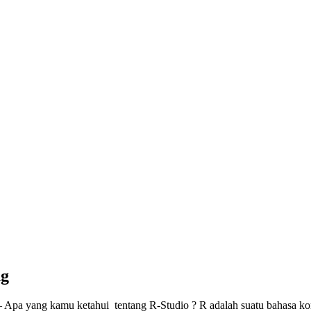
ng
 – Apa yang kamu ketahui tentang R-Studio ? R adalah suatu bahasa 