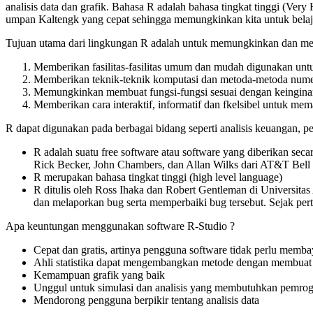
analisis data dan grafik. Bahasa R adalah bahasa tingkat tinggi (Ve
umpan Kaltengk yang cepat sehingga memungkinkan kita untuk belaj
Tujuan utama dari lingkungan R adalah untuk memungkinkan dan mendo
Memberikan fasilitas-fasilitas umum dan mudah digunakan unt
Memberikan teknik-teknik komputasi dan metoda-metoda nume
Memungkinkan membuat fungsi-fungsi sesuai dengan keingina
Memberikan cara interaktif, informatif dan fkelsibel untuk me
R dapat digunakan pada berbagai bidang seperti analisis keuangan, pen
R adalah suatu free software atau software yang diberikan se
Rick Becker, John Chambers, dan Allan Wilks dari AT&T Bell 
R merupakan bahasa tingkat tinggi (high level language)
R ditulis oleh Ross Ihaka dan Robert Gentleman di Universit
dan melaporkan bug serta memperbaiki bug tersebut. Sejak per
Apa keuntungan menggunakan software R-Studio ?
Cepat dan gratis, artinya pengguna software tidak perlu memba
Ahli statistika dapat mengembangkan metode dengan membuat
Kemampuan grafik yang baik
Unggul untuk simulasi dan analisis yang membutuhkan pemrogr
Mendorong pengguna berpikir tentang analisis data