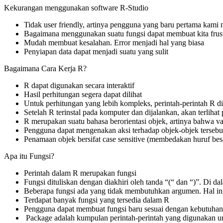
Kekurangan menggunakan software R-Studio
Tidak user friendly, artinya pengguna yang baru pertama kam
Bagaimana menggunakan suatu fungsi dapat membuat kita frust
Mudah membuat kesalahan. Error menjadi hal yang biasa
Penyiapan data dapat menjadi suatu yang sulit
Bagaimana Cara Kerja R?
R dapat digunakan secara interaktif
Hasil perhitungan segera dapat dilihat
Untuk perhitungan yang lebih kompleks, perintah-perintah R dit
Setelah R terinstal pada komputer dan dijalankan, akan terli
R merupakan suatu bahasa berorientasi objek, artinya bahwa v
Pengguna dapat mengenakan aksi terhadap objek-objek tersebut me
Penamaan objek bersifat case sensitive (membedakan huruf besa
Apa itu Fungsi?
Perintah dalam R merupakan fungsi
Fungsi dituliskan dengan diakhiri oleh tanda “(“ dan “)”. Di d
Beberapa fungsi ada yang tidak membutuhkan argumen. Hal ini 
Terdapat banyak fungsi yang tersedia dalam R
Pengguna dapat membuat fungsi baru sesuai dengan kebutuhan
Package adalah kumpulan perintah-perintah yang digunakan untuk