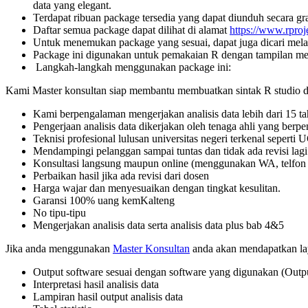
data yang elegant.
Terdapat ribuan package tersedia yang dapat diunduh secara gra
Daftar semua package dapat dilihat di alamat
https://www.rproje
Untuk menemukan package yang sesuai, dapat juga dicari mela
Package ini digunakan untuk pemakaian R dengan tampilan m
Langkah-langkah menggunakan package ini:
Kami Master konsultan siap membantu membuatkan sintak R studio de
Kami berpengalaman mengerjakan analisis data lebih dari 15 t
Pengerjaan analisis data dikerjakan oleh tenaga ahli yang berp
Teknisi profesional lulusan universitas negeri terkenal sepe
Mendampingi pelanggan sampai tuntas dan tidak ada revisi lagi
Konsultasi langsung maupun online (menggunakan WA, telfon
Perbaikan hasil jika ada revisi dari dosen
Harga wajar dan menyesuaikan dengan tingkat kesulitan.
Garansi 100% uang kemKalteng
No tipu-tipu
Mengerjakan analisis data serta analisis data plus bab 4&5
Jika anda menggunakan
Master Konsultan
anda akan mendapatkan lay
Output software sesuai dengan software yang digunakan (Output
Interpretasi hasil analisis data
Lampiran hasil output analisis data