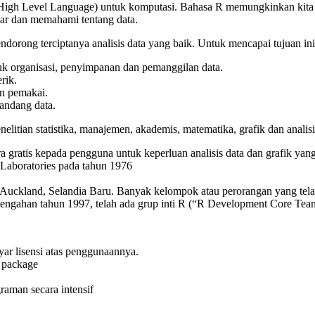
ry High Level Language) untuk komputasi. Bahasa R memungkinkan kita 
ar dan memahami tentang data.
rong terciptanya analisis data yang baik. Untuk mencapai tujuan ini
uk organisasi, penyimpanan dan pemanggilan data.
rik.
n pemakai.
mandang data.
elitian statistika, manajemen, akademis, matematika, grafik dan analisi
cara gratis kepada pengguna untuk keperluan analisis data dan grafik
Laboratories pada tahun 1976
as Auckland, Selandia Baru. Banyak kelompok atau perorangan yang t
tengahan tahun 1997, telah ada grup inti R (“R Development Core Tea
yar lisensi atas penggunaannya.
 package
aman secara intensif