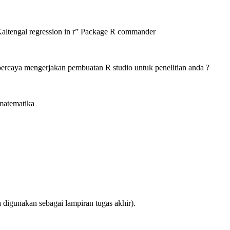
altengal regression in r” Package R commander
percaya mengerjakan pembuatan R studio untuk penelitian anda ?
 matematika
 digunakan sebagai lampiran tugas akhir).