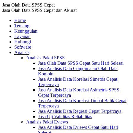
Skip
Jasa Olah Data SPSS Cepat
to
Jasa Olah Data SPSS Cepat dan Akurat
content
Home
Tentang
Keunggulan
Layanan
Hubungi
Software
Analisis
Analisis Pakai SPSS
Jasa Olah Data SPSS Cepat Satu Hari Selesai
Jasa Analisis Data Conjoin atau Olah Data
Konjoin
Jasa Analisis Data Korelasi Simetris Cepat
Terpercaya
Jasa Analisis Data Korelasi Asimetris SPSS
Cepat Terpercaya
Jasa Analisis Data Korelasi Timbal Balik Cepat
Terpercaya
Jasa Analisis Data Regresi Cepat Terpercaya
Jasa Uji Validitas Reliabilitas
Analisis Pakai Eviews
Jasa Analisis Data Eviews Cepat Satu Hari
Selesai