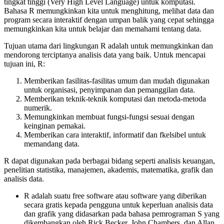
tingkat tinggi (Very High Level Language) untuk komputasi.
Bahasa R memungkinkan kita untuk menghitung, melihat data dan
program secara interaktif dengan umpan balik yang cepat sehingga
memungkinkan kita untuk belajar dan memahami tentang data.
Tujuan utama dari lingkungan R adalah untuk memungkinkan dan
mendorong terciptanya analisis data yang baik. Untuk mencapai
tujuan ini, R:
Memberikan fasilitas-fasilitas umum dan mudah digunakan
untuk organisasi, penyimpanan dan pemanggilan data.
Memberikan teknik-teknik komputasi dan metoda-metoda
numerik.
Memungkinkan membuat fungsi-fungsi sesuai dengan
keinginan pemakai.
Memberikan cara interaktif, informatif dan fkelsibel untuk
memandang data.
R dapat digunakan pada berbagai bidang seperti analisis keuangan,
penelitian statistika, manajemen, akademis, matematika, grafik dan
analisis data.
R adalah suatu free software atau software yang diberikan
secara gratis kepada pengguna untuk keperluan analisis data
dan grafik yang didasarkan pada bahasa pemrograman S yang
dikembangkan oleh Rick Becker, John Chambers, dan Allan