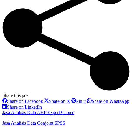
Share this post
Share
Share
Share
S
Share on Facebook
Share on X
Pin it
Share on WhatsApp
on
on
on
o
Share
Share on LinkedIn
Facebook
X
Pinterest
W
on
Jasa Analisis Data AHP Expert Choice
LinkedIn
Jasa Analisis Data Conjoint SPSS