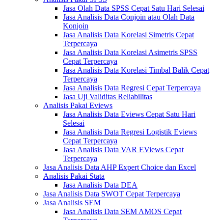
Jasa Olah Data SPSS Cepat Satu Hari Selesai
Jasa Analisis Data Conjoin atau Olah Data
Konjoin
Jasa Analisis Data Korelasi Simetris Cepat
Terpercaya
Jasa Analisis Data Korelasi Asimetris SPSS
Cepat Terpercaya
Jasa Analisis Data Korelasi Timbal Balik Cepat
Terpercaya
Jasa Analisis Data Regresi Cepat Terpercaya
Jasa Uji Validitas Reliabilitas
Analisis Pakai Eviews
Jasa Analisis Data Eviews Cepat Satu Hari
Selesai
Jasa Analisis Data Regresi Logistik Eviews
Cepat Terpercaya
Jasa Analisis Data VAR EViews Cepat
Terpercaya
Jasa Analisis Data AHP Expert Choice dan Excel
Analisis Pakai Stata
Jasa Analisis Data DEA
Jasa Analisis Data SWOT Cepat Terpercaya
Jasa Analisis SEM
Jasa Analisis Data SEM AMOS Cepat