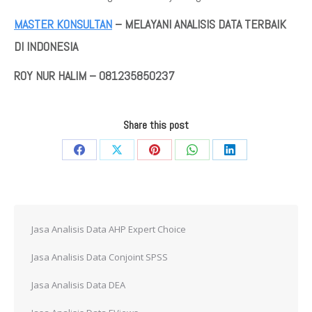
MASTER KONSULTAN
– MELAYANI ANALISIS DATA TERBAIK
DI INDONESIA
ROY NUR HALIM – 081235850237
Share this post
Share
Share
Share
Share
Share
on
on
on
on
on
Facebook
X
Pinterest
WhatsApp
LinkedIn
Jasa Analisis Data AHP Expert Choice
Jasa Analisis Data Conjoint SPSS
Jasa Analisis Data DEA