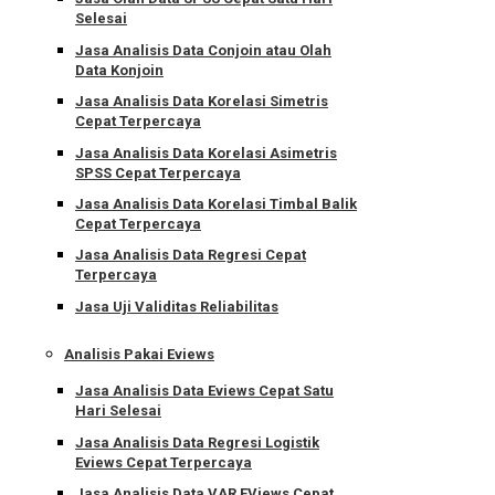
Selesai
Jasa Analisis Data Conjoin atau Olah
Data Konjoin
Jasa Analisis Data Korelasi Simetris
Cepat Terpercaya
Jasa Analisis Data Korelasi Asimetris
SPSS Cepat Terpercaya
Jasa Analisis Data Korelasi Timbal Balik
Cepat Terpercaya
Jasa Analisis Data Regresi Cepat
Terpercaya
Jasa Uji Validitas Reliabilitas
Analisis Pakai Eviews
Jasa Analisis Data Eviews Cepat Satu
Hari Selesai
Jasa Analisis Data Regresi Logistik
Eviews Cepat Terpercaya
Jasa Analisis Data VAR EViews Cepat