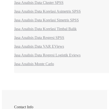
Jasa Analisis Data Cluster SPSS
Jasa Analisis Data Korelasi Asimetris SPSS
Jasa Analisis Data Korelasi Simetris SPSS
Jasa Analisis Data Korelasi Timbal Balik
Jasa Analisis Data Regresi SPSS
Jasa Analisis Data VAR EViews
Jasa Analisis Data Regresi Logistik Eviews
Jasa Analisis Monte Carlo
Contact Info