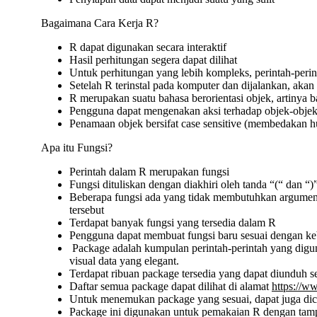
Bagaimana Cara Kerja R?
R dapat digunakan secara interaktif
Hasil perhitungan segera dapat dilihat
Untuk perhitungan yang lebih kompleks, perintah-perint
Setelah R terinstal pada komputer dan dijalankan, ak
R merupakan suatu bahasa berorientasi objek, artinya
Pengguna dapat mengenakan aksi terhadap objek-objek ter
Penamaan objek bersifat case sensitive (membedakan hu
Apa itu Fungsi?
Perintah dalam R merupakan fungsi
Fungsi dituliskan dengan diakhiri oleh tanda “(“ dan “)
Beberapa fungsi ada yang tidak membutuhkan argumen. 
tersebut
Terdapat banyak fungsi yang tersedia dalam R
Pengguna dapat membuat fungsi baru sesuai dengan ke
Package adalah kumpulan perintah-perintah yang digunak
visual data yang elegant.
Terdapat ribuan package tersedia yang dapat diunduh se
Daftar semua package dapat dilihat di alamat
https://ww
Untuk menemukan package yang sesuai, dapat juga dic
Package ini digunakan untuk pemakaian R dengan tam