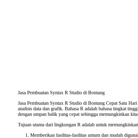
Jasa Pembuatan Syntax R Studio di Bontang
Jasa Pembuatan Syntax R Studio di Bontang Cepat Satu Hari
analisis data dan grafik. Bahasa R adalah bahasa tingkat ti
dengan umpan balik yang cepat sehingga memungkinkan kita 
Tujuan utama dari lingkungan R adalah untuk memungkinkan d
Memberikan fasilitas-fasilitas umum dan mudah diguna