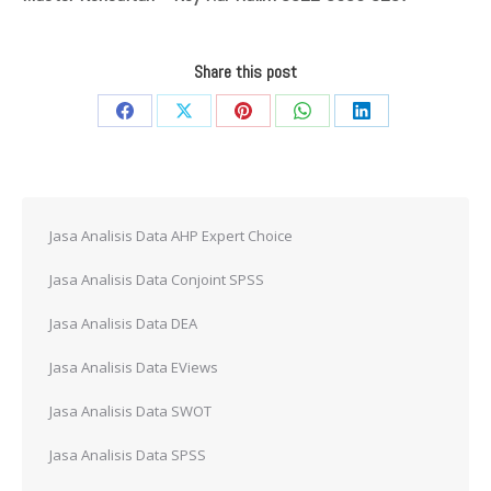
Share this post
Share
Share
Share
Share
Share
on
on
on
on
on
Facebook
X
Pinterest
WhatsApp
LinkedIn
Jasa Analisis Data AHP Expert Choice
Jasa Analisis Data Conjoint SPSS
Jasa Analisis Data DEA
Jasa Analisis Data EViews
Jasa Analisis Data SWOT
Jasa Analisis Data SPSS