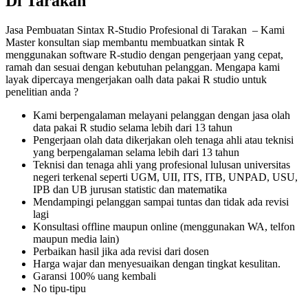
Di Tarakan
Jasa Pembuatan Sintax R-Studio Profesional di Tarakan – Kami
Master konsultan siap membantu membuatkan sintak R
menggunakan software R-studio dengan pengerjaan yang cepat,
ramah dan sesuai dengan kebutuhan pelanggan. Mengapa kami
layak dipercaya mengerjakan oalh data pakai R studio untuk
penelitian anda ?
Kami berpengalaman melayani pelanggan dengan jasa olah
data pakai R studio selama lebih dari 13 tahun
Pengerjaan olah data dikerjakan oleh tenaga ahli atau teknisi
yang berpengalaman selama lebih dari 13 tahun
Teknisi dan tenaga ahli yang profesional lulusan universitas
negeri terkenal seperti UGM, UII, ITS, ITB, UNPAD, USU,
IPB dan UB jurusan statistic dan matematika
Mendampingi pelanggan sampai tuntas dan tidak ada revisi
lagi
Konsultasi offline maupun online (menggunakan WA, telfon
maupun media lain)
Perbaikan hasil jika ada revisi dari dosen
Harga wajar dan menyesuaikan dengan tingkat kesulitan.
Garansi 100% uang kembali
No tipu-tipu