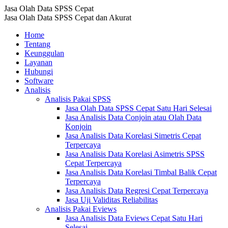
Skip
Jasa Olah Data SPSS Cepat
to
Jasa Olah Data SPSS Cepat dan Akurat
content
Home
Tentang
Keunggulan
Layanan
Hubungi
Software
Analisis
Analisis Pakai SPSS
Jasa Olah Data SPSS Cepat Satu Hari Selesai
Jasa Analisis Data Conjoin atau Olah Data
Konjoin
Jasa Analisis Data Korelasi Simetris Cepat
Terpercaya
Jasa Analisis Data Korelasi Asimetris SPSS
Cepat Terpercaya
Jasa Analisis Data Korelasi Timbal Balik Cepat
Terpercaya
Jasa Analisis Data Regresi Cepat Terpercaya
Jasa Uji Validitas Reliabilitas
Analisis Pakai Eviews
Jasa Analisis Data Eviews Cepat Satu Hari
Selesai