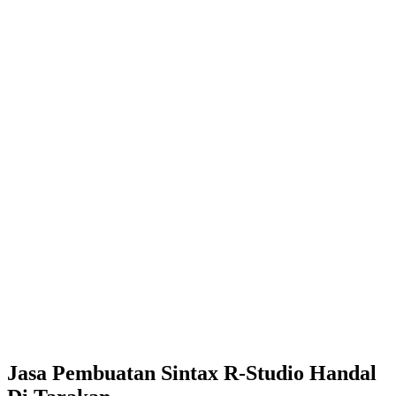
Jasa Pembuatan Sintax R-Studio Handal