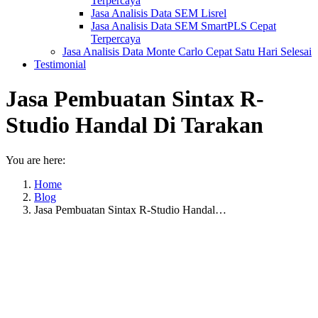
Terpercaya
Jasa Analisis Data SEM Lisrel
Jasa Analisis Data SEM SmartPLS Cepat
Terpercaya
Jasa Analisis Data Monte Carlo Cepat Satu Hari Selesai
Testimonial
Jasa Pembuatan Sintax R-
Studio Handal Di Tarakan
You are here:
Home
Blog
Jasa Pembuatan Sintax R-Studio Handal…