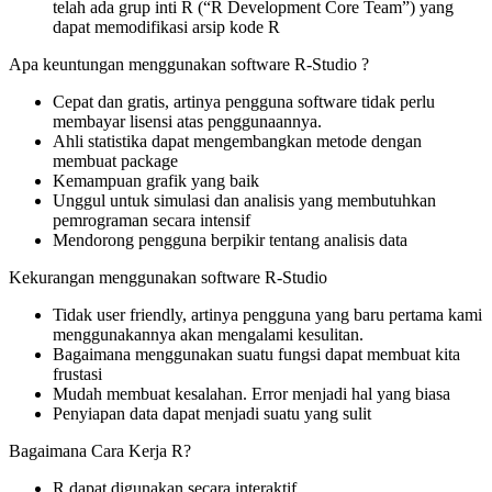
telah ada grup inti R (“R Development Core Team”) yang
dapat memodifikasi arsip kode R
Apa keuntungan menggunakan software R-Studio ?
Cepat dan gratis, artinya pengguna software tidak perlu
membayar lisensi atas penggunaannya.
Ahli statistika dapat mengembangkan metode dengan
membuat package
Kemampuan grafik yang baik
Unggul untuk simulasi dan analisis yang membutuhkan
pemrograman secara intensif
Mendorong pengguna berpikir tentang analisis data
Kekurangan menggunakan software R-Studio
Tidak user friendly, artinya pengguna yang baru pertama kami
menggunakannya akan mengalami kesulitan.
Bagaimana menggunakan suatu fungsi dapat membuat kita
frustasi
Mudah membuat kesalahan. Error menjadi hal yang biasa
Penyiapan data dapat menjadi suatu yang sulit
Bagaimana Cara Kerja R?
R dapat digunakan secara interaktif