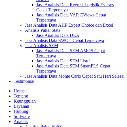
Jasa Analisis Data Regresi Logistik Eviews
Cepat Terpercaya
Jasa Analisis Data VAR EViews Cepat
Terpercaya
Jasa Analisis Data AHP Expert Choice dan Excel
Analisis Pakai Stata
Jasa Analisis Data DEA
Jasa Analisis Data SWOT Cepat Terpercaya
Jasa Analisis SEM
Jasa Analisis Data SEM AMOS Cepat
Terpercaya
Jasa Analisis Data SEM Lisrel
Jasa Analisis Data SEM SmartPLS Cepat
Terpercaya
Jasa Analisis Data Monte Carlo Cepat Satu Hari Selesai
Testimonial
Home
Tentang
Keunggulan
Layanan
Hubungi
Software
Analisis
Analisis Pakai SPSS