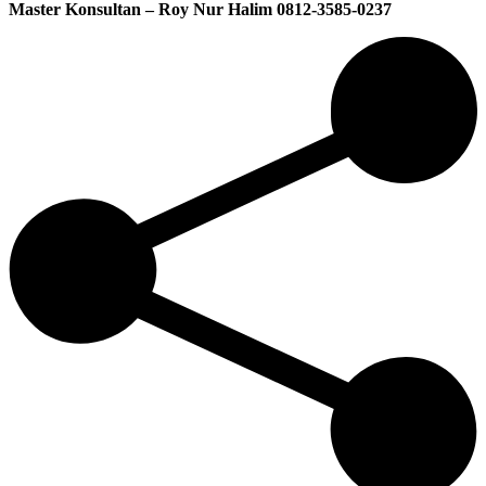
Master Konsultan – Roy Nur Halim 0812-3585-0237