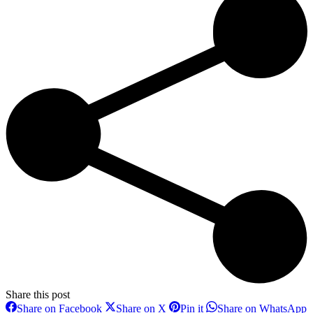
Share this post
Share
Share
Share
S
Share on Facebook
Share on X
Pin it
Share on WhatsApp