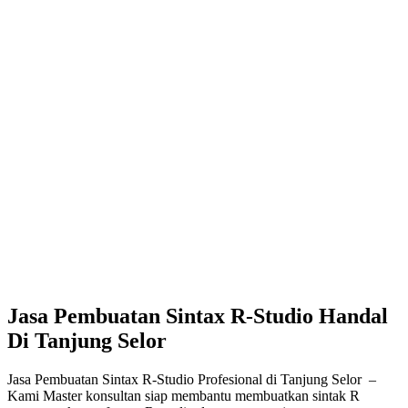
Jasa Pembuatan Sintax R-Studio Handal
Di Tanjung Selor
Jasa Pembuatan Sintax R-Studio Profesional di Tanjung Selor –
Kami Master konsultan siap membantu membuatkan sintak R