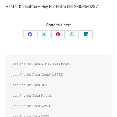
Master Konsultan – Roy Nur Halim 0812-3585-0237
Share this post
Share
Share
Share
Share
Share
on
on
on
on
on
Facebook
X
Pinterest
WhatsApp
LinkedIn
Jasa Analisis Data AHP Expert Choice
Jasa Analisis Data Conjoint SPSS
Jasa Analisis Data DEA
Jasa Analisis Data EViews
Jasa Analisis Data SWOT
Jasa Analisis Data SPSS