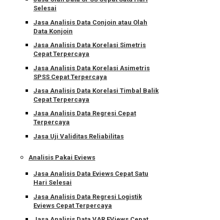
Selesai
Jasa Analisis Data Conjoin atau Olah
Data Konjoin
Jasa Analisis Data Korelasi Simetris
Cepat Terpercaya
Jasa Analisis Data Korelasi Asimetris
SPSS Cepat Terpercaya
Jasa Analisis Data Korelasi Timbal Balik
Cepat Terpercaya
Jasa Analisis Data Regresi Cepat
Terpercaya
Jasa Uji Validitas Reliabilitas
Analisis Pakai Eviews
Jasa Analisis Data Eviews Cepat Satu
Hari Selesai
Jasa Analisis Data Regresi Logistik
Eviews Cepat Terpercaya
Jasa Analisis Data VAR EViews Cepat