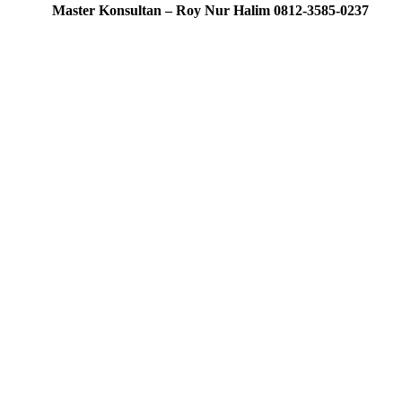
Master Konsultan – Roy Nur Halim 0812-3585-0237