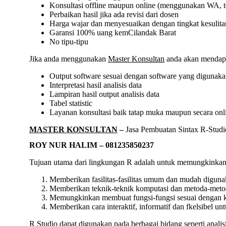
Konsultasi offline maupun online (menggunakan WA, t
Perbaikan hasil jika ada revisi dari dosen
Harga wajar dan menyesuaikan dengan tingkat kesulita
Garansi 100% uang kemCilandak Barat
No tipu-tipu
Jika anda menggunakan
Master Konsultan
anda akan mendapat
Output software sesuai dengan software yang digunakan
Interpretasi hasil analisis data
Lampiran hasil output analisis data
Tabel statistic
Layanan konsultasi baik tatap muka maupun secara onl
MASTER KONSULTAN
–
Jasa Pembuatan Sintax R-Studi
ROY NUR HALIM – 081235850237
Tujuan utama dari lingkungan R adalah untuk memungkinkan 
Memberikan fasilitas-fasilitas umum dan mudah diguna
Memberikan teknik-teknik komputasi dan metoda-meto
Memungkinkan membuat fungsi-fungsi sesuai dengan k
Memberikan cara interaktif, informatif dan fkelsibel u
R Studio dapat digunakan pada berbagai bidang seperti analisi