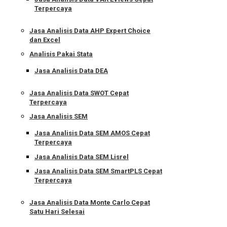
Terpercaya
Jasa Analisis Data AHP Expert Choice
dan Excel
Analisis Pakai Stata
Jasa Analisis Data DEA
Jasa Analisis Data SWOT Cepat
Terpercaya
Jasa Analisis SEM
Jasa Analisis Data SEM AMOS Cepat
Terpercaya
Jasa Analisis Data SEM Lisrel
Jasa Analisis Data SEM SmartPLS Cepat
Terpercaya
Jasa Analisis Data Monte Carlo Cepat
Satu Hari Selesai