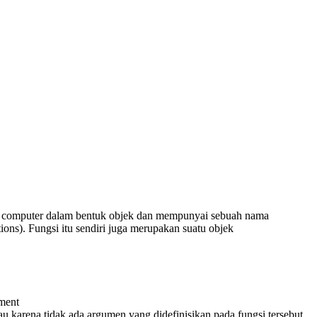
ktif computer dalam bentuk objek dan mempunyai sebuah nama
tions). Fungsi itu sendiri juga merupakan suatu objek
ument
 karena tidak ada argumen yang didefinisikan pada fungsi tersebut