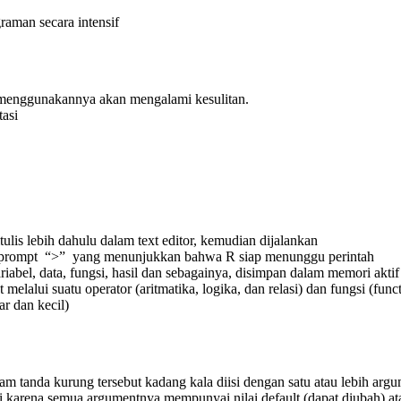
aman secara intensif
i menggunakannya akan mengalami kesulitan.
asi
ulis lebih dahulu dalam text editor, kemudian dijalankan
ihat prompt “>” yang menunjukkan bahwa R siap menunggu perintah
ariabel, data, fungsi, hasil dan sebagainya, disimpan dalam memori a
lalui suatu operator (aritmatika, logika, dan relasi) dan fungsi (func
r dan kecil)
lam tanda kurung tersebut kadang kala diisi dengan satu atau lebih arg
karena semua argumentnya mempunyai nilai default (dapat diubah) atau