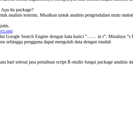
 Apa itu package?
 analisis tertentu. Misalkan untuk analisis pengendalian mutu statist
ratis.
ct.org/
lui Google Search Engine dengan kata kunci “…… in r”. Misalnya “s P
enu sehingga pengguna dapat mengolah data dengan mudah
u hari selesai jasa penulisan script R-studio fungsi package analisis d