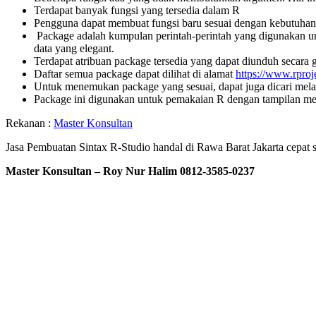
Terdapat banyak fungsi yang tersedia dalam R
Pengguna dapat membuat fungsi baru sesuai dengan kebutuhan
Package adalah kumpulan perintah-perintah yang digunakan untuk
data yang elegant.
Terdapat atribuan package tersedia yang dapat diunduh secara g
Daftar semua package dapat dilihat di alamat
https://www.rproje
Untuk menemukan package yang sesuai, dapat juga dicari mela
Package ini digunakan untuk pemakaian R dengan tampilan m
Rekanan :
Master Konsultan
Jasa Pembuatan Sintax R-Studio handal di Rawa Barat Jakarta cepat sat
Master Konsultan – Roy Nur Halim 0812-3585-0237