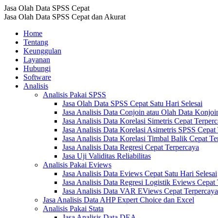
Skip
Jasa Olah Data SPSS Cepat
to
Jasa Olah Data SPSS Cepat dan Akurat
content
Home
Tentang
Keunggulan
Layanan
Hubungi
Software
Analisis
Analisis Pakai SPSS
Jasa Olah Data SPSS Cepat Satu Hari Selesai
Jasa Analisis Data Conjoin atau Olah Data Konjoi
Jasa Analisis Data Korelasi Simetris Cepat Terper
Jasa Analisis Data Korelasi Asimetris SPSS Cepat
Jasa Analisis Data Korelasi Timbal Balik Cepat Te
Jasa Analisis Data Regresi Cepat Terpercaya
Jasa Uji Validitas Reliabilitas
Analisis Pakai Eviews
Jasa Analisis Data Eviews Cepat Satu Hari Selesai
Jasa Analisis Data Regresi Logistik Eviews Cepat
Jasa Analisis Data VAR EViews Cepat Terpercaya
Jasa Analisis Data AHP Expert Choice dan Excel
Analisis Pakai Stata
Jasa Analisis Data DEA