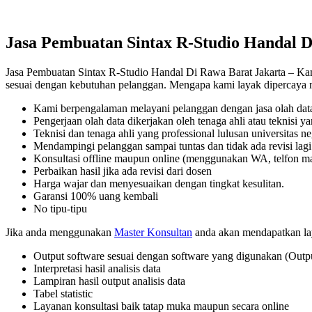
Jasa Pembuatan Sintax R-Studio Handal D
Jasa Pembuatan Sintax R-Studio Handal Di Rawa Barat Jakarta – K
sesuai dengan kebutuhan pelanggan. Mengapa kami layak dipercaya me
Kami berpengalaman melayani pelanggan dengan jasa olah data 
Pengerjaan olah data dikerjakan oleh tenaga ahli atau teknisi 
Teknisi dan tenaga ahli yang professional lulusan universitas
Mendampingi pelanggan sampai tuntas dan tidak ada revisi lagi
Konsultasi offline maupun online (menggunakan WA, telfon m
Perbaikan hasil jika ada revisi dari dosen
Harga wajar dan menyesuaikan dengan tingkat kesulitan.
Garansi 100% uang kembali
No tipu-tipu
Jika anda menggunakan
Master Konsultan
anda akan mendapatkan lay
Output software sesuai dengan software yang digunakan (Output
Interpretasi hasil analisis data
Lampiran hasil output analisis data
Tabel statistic
Layanan konsultasi baik tatap muka maupun secara online