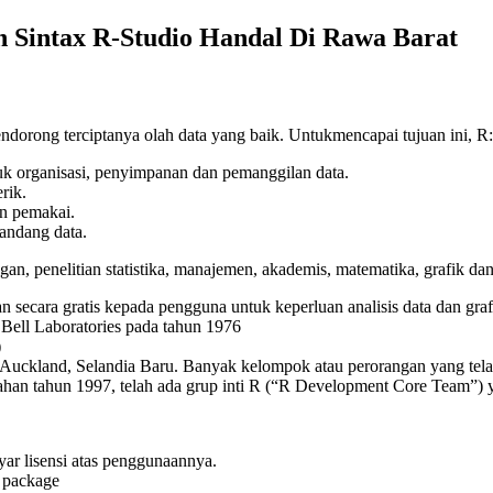
 Sintax R-Studio Handal Di Rawa Barat
orong terciptanya olah data yang baik. Untukmencapai tujuan ini, R:
uk organisasi, penyimpanan dan pemanggilan data.
rik.
n pemakai.
mandang data.
an, penelitian statistika, manajemen, akademis, matematika, grafik dan
ikan secara gratis kepada pengguna untuk keperluan analisis data dan
Bell Laboratories pada tahun 1976
)
as Auckland, Selandia Baru. Banyak kelompok atau perorangan yang t
ahan tahun 1997, telah ada grup inti R (“R Development Core Team”) 
yar lisensi atas penggunaannya.
 package