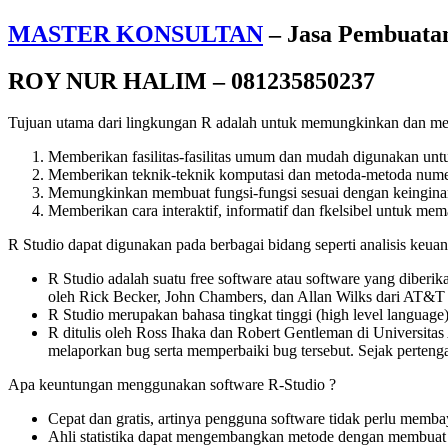
MASTER KONSULTAN
–
Jasa Pembuatan
ROY NUR HALIM – 081235850237
Tujuan utama dari lingkungan R adalah untuk memungkinkan dan mend
Memberikan fasilitas-fasilitas umum dan mudah digunakan unt
Memberikan teknik-teknik komputasi dan metoda-metoda nume
Memungkinkan membuat fungsi-fungsi sesuai dengan keingina
Memberikan cara interaktif, informatif dan fkelsibel untuk me
R Studio dapat digunakan pada berbagai bidang seperti analisis keuang
R Studio adalah suatu free software atau software yang diber
oleh Rick Becker, John Chambers, dan Allan Wilks dari AT&T 
R Studio merupakan bahasa tingkat tinggi (high level language
R ditulis oleh Ross Ihaka dan Robert Gentleman di Universit
melaporkan bug serta memperbaiki bug tersebut. Sejak perteng
Apa keuntungan menggunakan software R-Studio ?
Cepat dan gratis, artinya pengguna software tidak perlu memba
Ahli statistika dapat mengembangkan metode dengan membuat