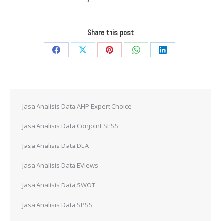
Share this post
Share
Share
Share
Share
Share
on
on
on
on
on
Facebook
X
Pinterest
WhatsApp
LinkedIn
Jasa Analisis Data AHP Expert Choice
Jasa Analisis Data Conjoint SPSS
Jasa Analisis Data DEA
Jasa Analisis Data EViews
Jasa Analisis Data SWOT
Jasa Analisis Data SPSS