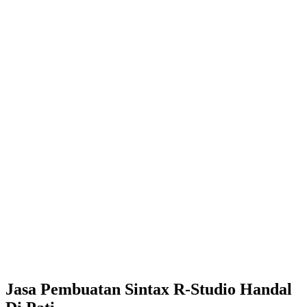
Jasa Pembuatan Sintax R-Studio Handal