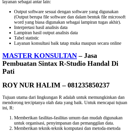
layanan sebagai antar lain:
Output software sesuai dengan software yang digunakan
(Output berupa file software dan dalam bentuk file microsoft
word yang biasa digunakan sebagai lampiran tugas akhir).
Interpretasi hasil analisis data
Lampiran hasil output analisis data
Tabel statistic
Layanan konsultasi baik tatap muka maupun secara online
MASTER KONSULTAN
–
Jasa
Pembuatan Sintax R-Studio Handal Di
Pati
ROY NUR HALIM – 081235850237
Tujuan utama dari lingkungan R adalah untuk memungkinkan dan
mendorong terciptanya olah data yang baik. Untuk mencapai tujuan
ini, R:
Memberikan fasilitas-fasilitas umum dan mudah digunakan
untuk organisasi, penyimpanan dan pemanggilan data.
Memberikan teknik-teknik komputasi dan metoda-metoda