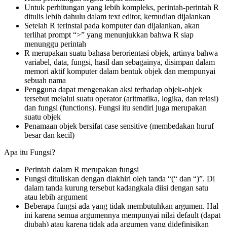
Untuk perhitungan yang lebih kompleks, perintah-perintah R
ditulis lebih dahulu dalam text editor, kemudian dijalankan
Setelah R terinstal pada komputer dan dijalankan, akan
terlihat prompt “>” yang menunjukkan bahwa R siap
menunggu perintah
R merupakan suatu bahasa berorientasi objek, artinya bahwa
variabel, data, fungsi, hasil dan sebagainya, disimpan dalam
memori aktif komputer dalam bentuk objek dan mempunyai
sebuah nama
Pengguna dapat mengenakan aksi terhadap objek-objek
tersebut melalui suatu operator (aritmatika, logika, dan relasi)
dan fungsi (functions). Fungsi itu sendiri juga merupakan
suatu objek
Penamaan objek bersifat case sensitive (membedakan huruf
besar dan kecil)
Apa itu Fungsi?
Perintah dalam R merupakan fungsi
Fungsi dituliskan dengan diakhiri oleh tanda “(“ dan “)”. Di
dalam tanda kurung tersebut kadangkala diisi dengan satu
atau lebih argument
Beberapa fungsi ada yang tidak membutuhkan argumen. Hal
ini karena semua argumennya mempunyai nilai default (dapat
diubah) atau karena tidak ada argumen yang didefinisikan