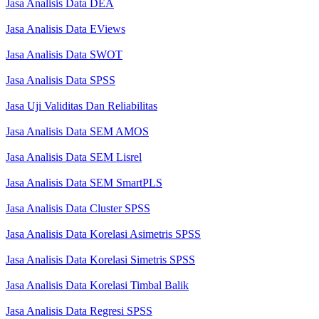
Jasa Analisis Data DEA
Jasa Analisis Data EViews
Jasa Analisis Data SWOT
Jasa Analisis Data SPSS
Jasa Uji Validitas Dan Reliabilitas
Jasa Analisis Data SEM AMOS
Jasa Analisis Data SEM Lisrel
Jasa Analisis Data SEM SmartPLS
Jasa Analisis Data Cluster SPSS
Jasa Analisis Data Korelasi Asimetris SPSS
Jasa Analisis Data Korelasi Simetris SPSS
Jasa Analisis Data Korelasi Timbal Balik
Jasa Analisis Data Regresi SPSS