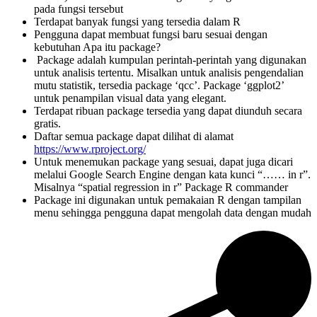
pada fungsi tersebut
Terdapat banyak fungsi yang tersedia dalam R
Pengguna dapat membuat fungsi baru sesuai dengan
kebutuhan Apa itu package?
Package adalah kumpulan perintah-perintah yang digunakan
untuk analisis tertentu. Misalkan untuk analisis pengendalian
mutu statistik, tersedia package ‘qcc’. Package ‘ggplot2’
untuk penampilan visual data yang elegant.
Terdapat ribuan package tersedia yang dapat diunduh secara
gratis.
Daftar semua package dapat dilihat di alamat
https://www.rproject.org/
Untuk menemukan package yang sesuai, dapat juga dicari
melalui Google Search Engine dengan kata kunci “…… in r”.
Misalnya “spatial regression in r” Package R commander
Package ini digunakan untuk pemakaian R dengan tampilan
menu sehingga pengguna dapat mengolah data dengan mudah