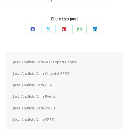
Share this post
Share
Share
Share
Share
Share
on
on
on
on
on
Facebook
X
Pinterest
WhatsApp
LinkedIn
Jasa Analisis Data AHP Expert Choice
Jasa Analisis Data Conjoint SPSS
Jasa Analisis Data DEA
Jasa Analisis Data EViews
Jasa Analisis Data SWOT
Jasa Analisis Data SPSS