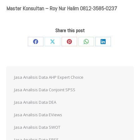
Master Konsultan – Roy Nur Halim 0812-3585-0237
Share this post
Share
Share
Share
Share
Share
on
on
on
on
on
Facebook
X
Pinterest
WhatsApp
LinkedIn
Jasa Analisis Data AHP Expert Choice
Jasa Analisis Data Conjoint SPSS
Jasa Analisis Data DEA
Jasa Analisis Data EViews
Jasa Analisis Data SWOT
Jasa Analisis Data SPSS