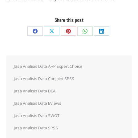
Share this post
Share
Share
Share
Share
Share
on
on
on
on
on
Facebook
X
Pinterest
WhatsApp
LinkedIn
Jasa Analisis Data AHP Expert Choice
Jasa Analisis Data Conjoint SPSS
Jasa Analisis Data DEA
Jasa Analisis Data EViews
Jasa Analisis Data SWOT
Jasa Analisis Data SPSS