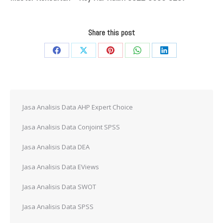
Share this post
Share
Share
Share
Share
Share
on
on
on
on
on
Facebook
X
Pinterest
WhatsApp
LinkedIn
Jasa Analisis Data AHP Expert Choice
Jasa Analisis Data Conjoint SPSS
Jasa Analisis Data DEA
Jasa Analisis Data EViews
Jasa Analisis Data SWOT
Jasa Analisis Data SPSS