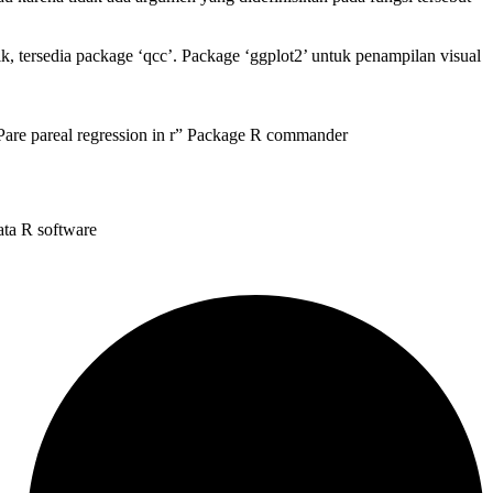
ik, tersedia package ‘qcc’. Package ‘ggplot2’ untuk penampilan visual
are pareal regression in r” Package R commander
ata R software