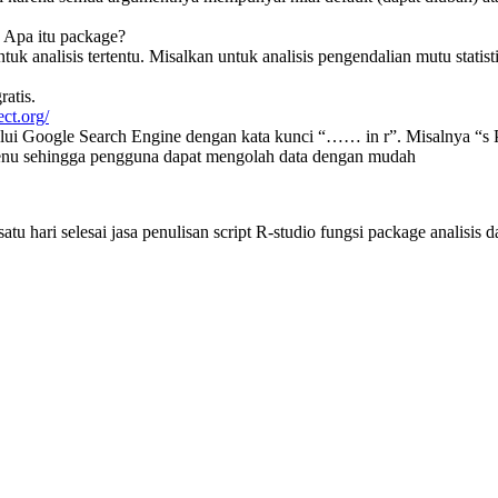
 Apa itu package?
 analisis tertentu. Misalkan untuk analisis pengendalian mutu statist
ratis.
ct.org/
lui Google Search Engine dengan kata kunci “…… in r”. Misalnya “s P
enu sehingga pengguna dapat mengolah data dengan mudah
tu hari selesai jasa penulisan script R-studio fungsi package analisis d