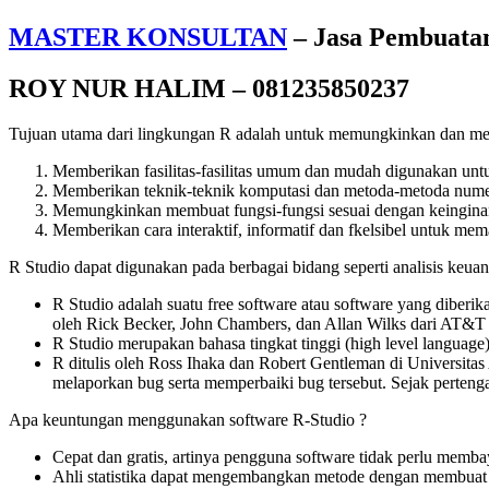
MASTER KONSULTAN
–
Jasa Pembuatan
ROY NUR HALIM – 081235850237
Tujuan utama dari lingkungan R adalah untuk memungkinkan dan mend
Memberikan fasilitas-fasilitas umum dan mudah digunakan unt
Memberikan teknik-teknik komputasi dan metoda-metoda nume
Memungkinkan membuat fungsi-fungsi sesuai dengan keingina
Memberikan cara interaktif, informatif dan fkelsibel untuk me
R Studio dapat digunakan pada berbagai bidang seperti analisis keuang
R Studio adalah suatu free software atau software yang diber
oleh Rick Becker, John Chambers, dan Allan Wilks dari AT&T 
R Studio merupakan bahasa tingkat tinggi (high level language
R ditulis oleh Ross Ihaka dan Robert Gentleman di Universit
melaporkan bug serta memperbaiki bug tersebut. Sejak perteng
Apa keuntungan menggunakan software R-Studio ?
Cepat dan gratis, artinya pengguna software tidak perlu memba
Ahli statistika dapat mengembangkan metode dengan membuat