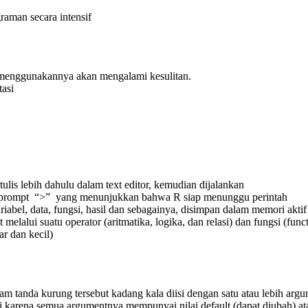
aman secara intensif
i menggunakannya akan mengalami kesulitan.
asi
ulis lebih dahulu dalam text editor, kemudian dijalankan
ihat prompt “>” yang menunjukkan bahwa R siap menunggu perintah
ariabel, data, fungsi, hasil dan sebagainya, disimpan dalam memori a
lalui suatu operator (aritmatika, logika, dan relasi) dan fungsi (func
r dan kecil)
lam tanda kurung tersebut kadang kala diisi dengan satu atau lebih arg
karena semua argumentnya mempunyai nilai default (dapat diubah) atau