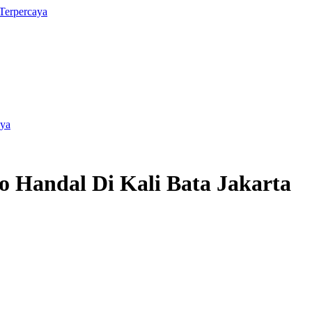
 Terpercaya
aya
o Handal Di Kali Bata Jakarta