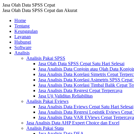
Skip
Jasa Olah Data SPSS Cepat
to
Jasa Olah Data SPSS Cepat dan Akurat
content
Home
Tentang
Keunggulan
Layanan
Hubungi
Software
Analisis
Analisis Pakai SPSS
Jasa Olah Data SPSS Cepat Satu Hari Selesai
Jasa Analisis Data Conjoin atau Olah Data Konjoi
Jasa Analisis Data Korelasi Simetris Cepat Terper
Jasa Analisis Data Korelasi Asimetris SPSS Cepat
Jasa Analisis Data Korelasi Timbal Balik Cepat Te
Jasa Analisis Data Regresi Cepat Terpercaya
Jasa Uji Validitas Reliabilitas
Analisis Pakai Eviews
Jasa Analisis Data Eviews Cepat Satu Hari Selesai
Jasa Analisis Data Regresi Logistik Eviews Cepat
Jasa Analisis Data VAR EViews Cepat Terpercaya
Jasa Analisis Data AHP Expert Choice dan Excel
Analisis Pakai Stata
Jasa Analisis Data DEA