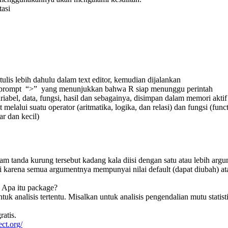
asi
ulis lebih dahulu dalam text editor, kemudian dijalankan
ihat prompt “>” yang menunjukkan bahwa R siap menunggu perintah
ariabel, data, fungsi, hasil dan sebagainya, disimpan dalam memori a
lalui suatu operator (aritmatika, logika, dan relasi) dan fungsi (func
r dan kecil)
lam tanda kurung tersebut kadang kala diisi dengan satu atau lebih arg
karena semua argumentnya mempunyai nilai default (dapat diubah) atau
 Apa itu package?
 analisis tertentu. Misalkan untuk analisis pengendalian mutu statist
ratis.
ct.org/