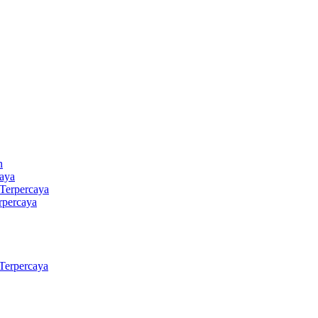
n
caya
 Terpercaya
rpercaya
 Terpercaya