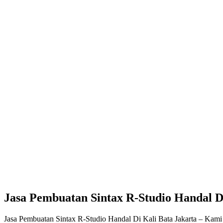
Jasa Pembuatan Sintax R-Studio Handal D
Jasa Pembuatan Sintax R-Studio Handal Di Kali Bata Jakarta – Kam