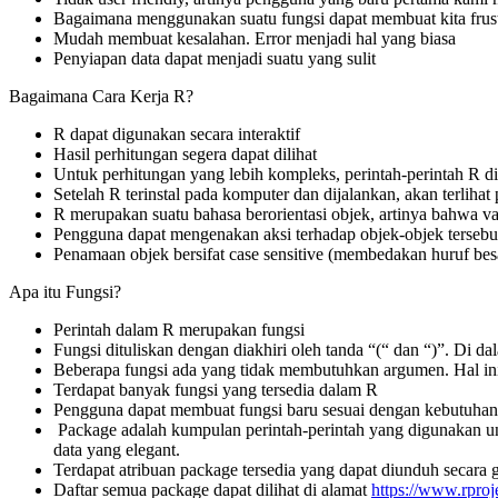
Bagaimana menggunakan suatu fungsi dapat membuat kita frust
Mudah membuat kesalahan. Error menjadi hal yang biasa
Penyiapan data dapat menjadi suatu yang sulit
Bagaimana Cara Kerja R?
R dapat digunakan secara interaktif
Hasil perhitungan segera dapat dilihat
Untuk perhitungan yang lebih kompleks, perintah-perintah R dit
Setelah R terinstal pada komputer dan dijalankan, akan terl
R merupakan suatu bahasa berorientasi objek, artinya bahwa v
Pengguna dapat mengenakan aksi terhadap objek-objek tersebut me
Penamaan objek bersifat case sensitive (membedakan huruf besa
Apa itu Fungsi?
Perintah dalam R merupakan fungsi
Fungsi dituliskan dengan diakhiri oleh tanda “(“ dan “)”. Di da
Beberapa fungsi ada yang tidak membutuhkan argumen. Hal ini 
Terdapat banyak fungsi yang tersedia dalam R
Pengguna dapat membuat fungsi baru sesuai dengan kebutuhan
Package adalah kumpulan perintah-perintah yang digunakan untuk
data yang elegant.
Terdapat atribuan package tersedia yang dapat diunduh secara g
Daftar semua package dapat dilihat di alamat
https://www.rproje