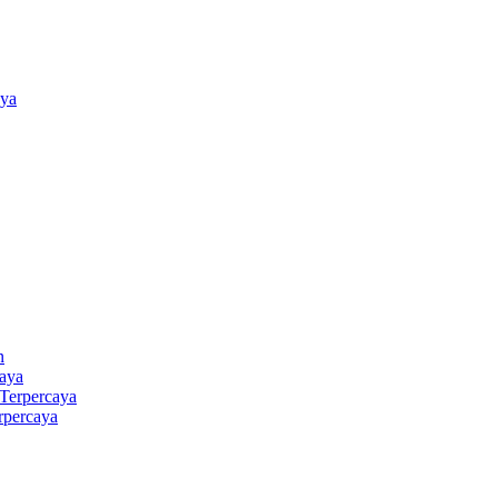
aya
n
caya
 Terpercaya
rpercaya