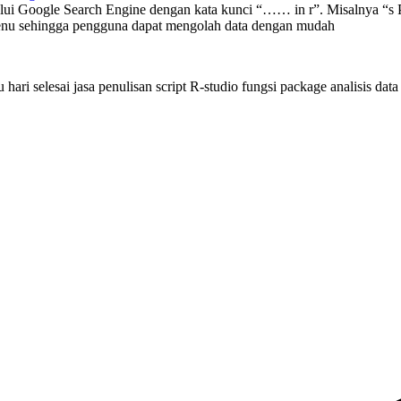
lui Google Search Engine dengan kata kunci “…… in r”. Misalnya “s P
enu sehingga pengguna dapat mengolah data dengan mudah
hari selesai jasa penulisan script R-studio fungsi package analisis dat