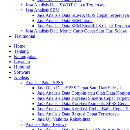
Jasa Analisis Data SWOT Cepat Terpercaya
Jasa Analisis SEM
Jasa Analisis Data SEM AMOS Cepat Terpercaya
Jasa Analisis Data SEM Lisrel
Jasa Analisis Data SEM SmartPLS Cepat Terperc
Jasa Analisis Data Monte Carlo Cepat Satu Hari Selesai
Testimonial
Home
Tentang
Keunggulan
Layanan
Hubungi
Software
Analisis
Analisis Pakai SPSS
Jasa Olah Data SPSS Cepat Satu Hari Selesai
Jasa Analisis Data Conjoin atau Olah Data Konjoi
Jasa Analisis Data Korelasi Simetris Cepat Terper
Jasa Analisis Data Korelasi Asimetris SPSS Cepat
Jasa Analisis Data Korelasi Timbal Balik Cepat Te
Jasa Analisis Data Regresi Cepat Terpercaya
Jasa Uji Validitas Reliabilitas
Analisis Pakai Eviews
Jasa Analisis Data Eviews Cepat Satu Hari Selesai