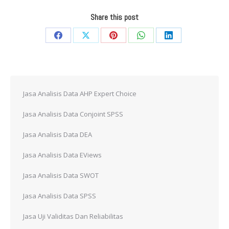
Share this post
Share
Share
Share
Share
Share
on
on
on
on
on
Facebook
X
Pinterest
WhatsApp
LinkedIn
Jasa Analisis Data AHP Expert Choice
Jasa Analisis Data Conjoint SPSS
Jasa Analisis Data DEA
Jasa Analisis Data EViews
Jasa Analisis Data SWOT
Jasa Analisis Data SPSS
Jasa Uji Validitas Dan Reliabilitas