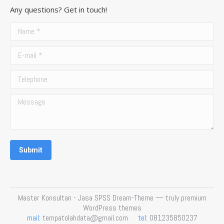
page
page
page
page
Any questions? Get in touch!
opens
opens
opens
opens
in
in
in
in
Name *
new
new
new
new
E-mail *
window
window
window
window
Telephone
Message
Submit
Master Konsultan - Jasa SPSS Dream-Theme — truly
premium
WordPress themes
mail:
tempatolahdata@gmail.com
tel:
081235850237