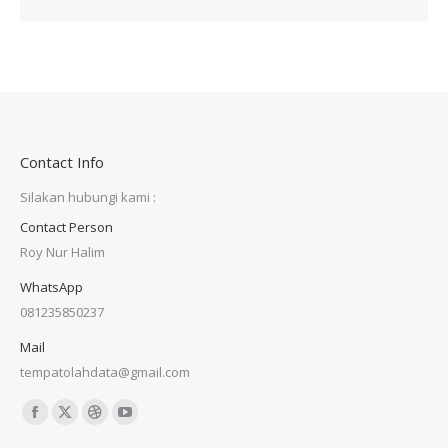
Contact Info
Silakan hubungi kami :
Contact Person
Roy Nur Halim
WhatsApp
081235850237
Mail
tempatolahdata@gmail.com
Find us on:
Facebook
X
Dribbble
YouTube