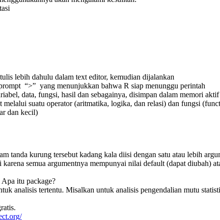
asi
ulis lebih dahulu dalam text editor, kemudian dijalankan
ihat prompt “>” yang menunjukkan bahwa R siap menunggu perintah
ariabel, data, fungsi, hasil dan sebagainya, disimpan dalam memori a
lalui suatu operator (aritmatika, logika, dan relasi) dan fungsi (func
r dan kecil)
lam tanda kurung tersebut kadang kala diisi dengan satu atau lebih arg
karena semua argumentnya mempunyai nilai default (dapat diubah) atau
 Apa itu package?
 analisis tertentu. Misalkan untuk analisis pengendalian mutu statist
ratis.
ct.org/