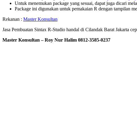
Untuk menemukan package yang sesuai, dapat juga dicari mela
Package ini digunakan untuk pemakaian R dengan tampilan m
Rekanan :
Master Konsultan
Jasa Pembuatan Sintax R-Studio handal di Cilandak Barat Jakarta cepat 
Master Konsultan – Roy Nur Halim 0812-3585-0237