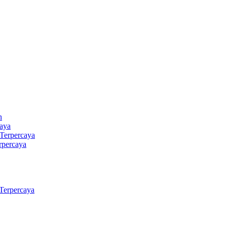
n
caya
 Terpercaya
rpercaya
 Terpercaya