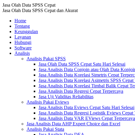
Skip
Jasa Olah Data SPSS Cepat
to
Jasa Olah Data SPSS Cepat dan Akurat
content
Home
Tentang
Keunggulan
Layanan
Hubungi
Software
Analisis
Analisis Pakai SPSS
Jasa Olah Data SPSS Cepat Satu Hari Selesai
Jasa Analisis Data Conjoin atau Olah Data Konjoi
Jasa Analisis Data Korelasi Simetris Cepat Terper
Jasa Analisis Data Korelasi Asimetris SPSS Cepat
Jasa Analisis Data Korelasi Timbal Balik Cepat Te
Jasa Analisis Data Regresi Cepat Terpercaya
Jasa Uji Validitas Reliabilitas
Analisis Pakai Eviews
Jasa Analisis Data Eviews Cepat Satu Hari Selesai
Jasa Analisis Data Regresi Logistik Eviews Cepat
Jasa Analisis Data VAR EViews Cepat Terpercaya
Jasa Analisis Data AHP Expert Choice dan Excel
Analisis Pakai Stata
Jasa Analisis Data DEA