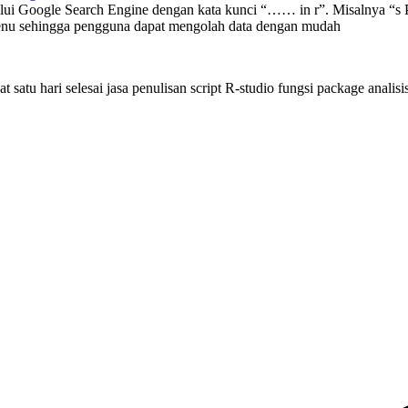
lui Google Search Engine dengan kata kunci “…… in r”. Misalnya “s P
enu sehingga pengguna dapat mengolah data dengan mudah
satu hari selesai jasa penulisan script R-studio fungsi package analisi