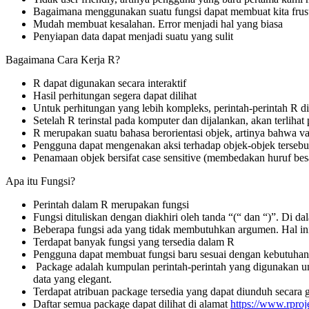
Bagaimana menggunakan suatu fungsi dapat membuat kita frust
Mudah membuat kesalahan. Error menjadi hal yang biasa
Penyiapan data dapat menjadi suatu yang sulit
Bagaimana Cara Kerja R?
R dapat digunakan secara interaktif
Hasil perhitungan segera dapat dilihat
Untuk perhitungan yang lebih kompleks, perintah-perintah R dit
Setelah R terinstal pada komputer dan dijalankan, akan terl
R merupakan suatu bahasa berorientasi objek, artinya bahwa v
Pengguna dapat mengenakan aksi terhadap objek-objek tersebut me
Penamaan objek bersifat case sensitive (membedakan huruf besa
Apa itu Fungsi?
Perintah dalam R merupakan fungsi
Fungsi dituliskan dengan diakhiri oleh tanda “(“ dan “)”. Di da
Beberapa fungsi ada yang tidak membutuhkan argumen. Hal ini 
Terdapat banyak fungsi yang tersedia dalam R
Pengguna dapat membuat fungsi baru sesuai dengan kebutuhan
Package adalah kumpulan perintah-perintah yang digunakan untuk
data yang elegant.
Terdapat atribuan package tersedia yang dapat diunduh secara g
Daftar semua package dapat dilihat di alamat
https://www.rproje