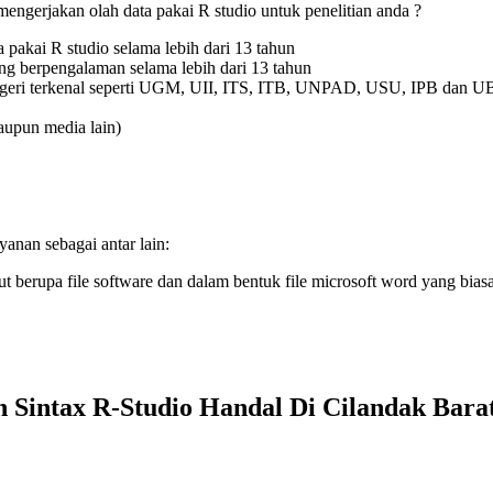
ngerjakan olah data pakai R studio untuk penelitian anda ?
pakai R studio selama lebih dari 13 tahun
yang berpengalaman selama lebih dari 13 tahun
 negeri terkenal seperti UGM, UII, ITS, ITB, UNPAD, USU, IPB dan UB 
aupun media lain)
anan sebagai antar lain:
 berupa file software dan dalam bentuk file microsoft word yang biasa
 Sintax R-Studio Handal Di Cilandak Bara