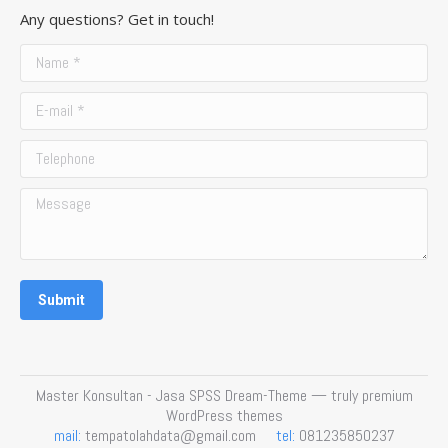
page
page
page
page
Any questions? Get in touch!
opens
opens
opens
opens
in
in
in
in
Name *
new
new
new
new
E-mail *
window
window
window
window
Telephone
Message
Submit
Master Konsultan - Jasa SPSS Dream-Theme — truly
premium
WordPress themes
mail:
tempatolahdata@gmail.com
tel:
081235850237