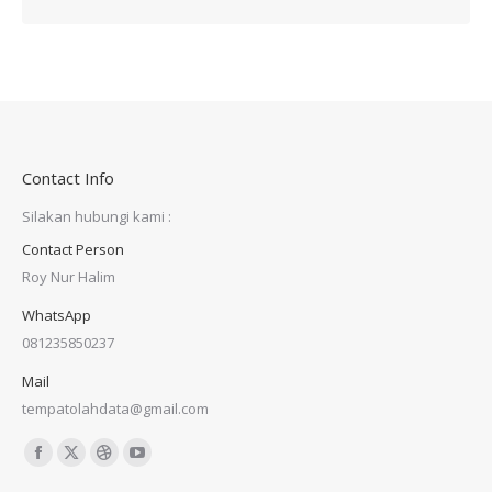
Contact Info
Silakan hubungi kami :
Contact Person
Roy Nur Halim
WhatsApp
081235850237
Mail
tempatolahdata@gmail.com
Find us on:
Facebook
X
Dribbble
YouTube