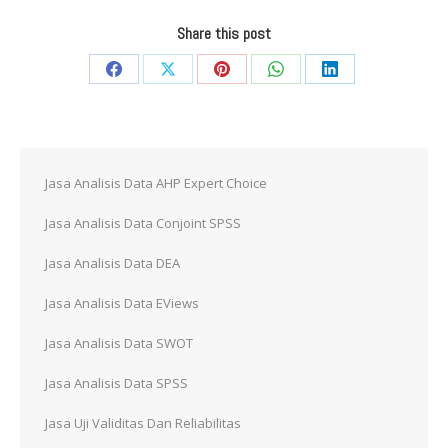
Share this post
Share
Share
Share
Share
Share
on
on
on
on
on
Facebook
X
Pinterest
WhatsApp
LinkedIn
Jasa Analisis Data AHP Expert Choice
Jasa Analisis Data Conjoint SPSS
Jasa Analisis Data DEA
Jasa Analisis Data EViews
Jasa Analisis Data SWOT
Jasa Analisis Data SPSS
Jasa Uji Validitas Dan Reliabilitas