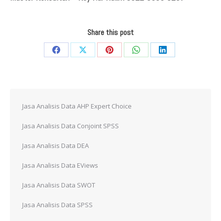
Share this post
Share
Share
Share
Share
Share
on
on
on
on
on
Facebook
X
Pinterest
WhatsApp
LinkedIn
Jasa Analisis Data AHP Expert Choice
Jasa Analisis Data Conjoint SPSS
Jasa Analisis Data DEA
Jasa Analisis Data EViews
Jasa Analisis Data SWOT
Jasa Analisis Data SPSS