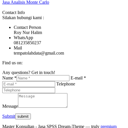
Jasa Analisis Monte Carlo
Contact Info
Silakan hubungi kami :
Contact Person
Roy Nur Halim
WhatsApp
081235850237
Mail
tempatolahdata@gmail.com
Find us on:
Facebook
X
Dribbble
YouTube
Any questions? Get in touch!
page
page
page
page
Name *
E-mail *
opens
opens
opens
opens
Telephone
in
in
in
in
new
new
new
new
window
window
window
window
Message
Submit
Master Konsultan - Jasa SPSS Dream-Theme — truly
premium