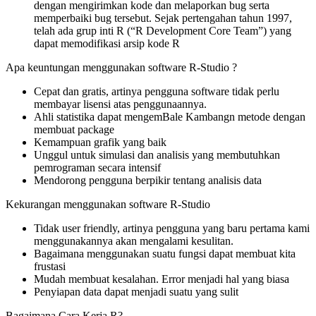
dengan mengirimkan kode dan melaporkan bug serta
memperbaiki bug tersebut. Sejak pertengahan tahun 1997,
telah ada grup inti R (“R Development Core Team”) yang
dapat memodifikasi arsip kode R
Apa keuntungan menggunakan software R-Studio ?
Cepat dan gratis, artinya pengguna software tidak perlu
membayar lisensi atas penggunaannya.
Ahli statistika dapat mengemBale Kambangn metode dengan
membuat package
Kemampuan grafik yang baik
Unggul untuk simulasi dan analisis yang membutuhkan
pemrograman secara intensif
Mendorong pengguna berpikir tentang analisis data
Kekurangan menggunakan software R-Studio
Tidak user friendly, artinya pengguna yang baru pertama kami
menggunakannya akan mengalami kesulitan.
Bagaimana menggunakan suatu fungsi dapat membuat kita
frustasi
Mudah membuat kesalahan. Error menjadi hal yang biasa
Penyiapan data dapat menjadi suatu yang sulit
Bagaimana Cara Kerja R?