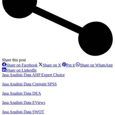
Share this post
Share
Share
Share
S
Share on Facebook
Share on X
Pin it
Share on WhatsApp
on
on
on
o
Share
Share on LinkedIn
Facebook
X
Pinterest
W
on
Jasa Analisis Data AHP Expert Choice
LinkedIn
Jasa Analisis Data Conjoint SPSS
Jasa Analisis Data DEA
Jasa Analisis Data EViews
Jasa Analisis Data SWOT