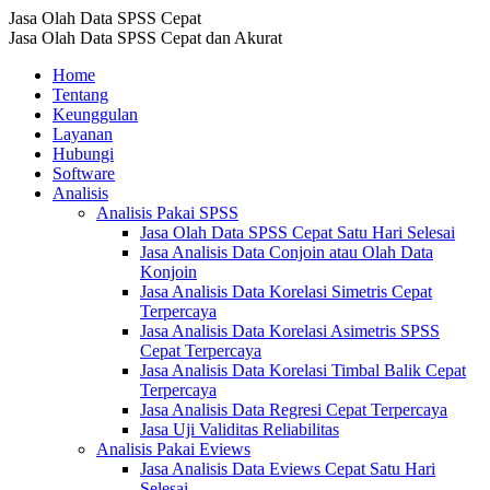
Skip
Jasa Olah Data SPSS Cepat
to
Jasa Olah Data SPSS Cepat dan Akurat
content
Home
Tentang
Keunggulan
Layanan
Hubungi
Software
Analisis
Analisis Pakai SPSS
Jasa Olah Data SPSS Cepat Satu Hari Selesai
Jasa Analisis Data Conjoin atau Olah Data
Konjoin
Jasa Analisis Data Korelasi Simetris Cepat
Terpercaya
Jasa Analisis Data Korelasi Asimetris SPSS
Cepat Terpercaya
Jasa Analisis Data Korelasi Timbal Balik Cepat
Terpercaya
Jasa Analisis Data Regresi Cepat Terpercaya
Jasa Uji Validitas Reliabilitas
Analisis Pakai Eviews
Jasa Analisis Data Eviews Cepat Satu Hari
Selesai