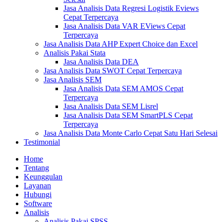
Jasa Analisis Data Regresi Logistik Eviews
Cepat Terpercaya
Jasa Analisis Data VAR EViews Cepat
Terpercaya
Jasa Analisis Data AHP Expert Choice dan Excel
Analisis Pakai Stata
Jasa Analisis Data DEA
Jasa Analisis Data SWOT Cepat Terpercaya
Jasa Analisis SEM
Jasa Analisis Data SEM AMOS Cepat
Terpercaya
Jasa Analisis Data SEM Lisrel
Jasa Analisis Data SEM SmartPLS Cepat
Terpercaya
Jasa Analisis Data Monte Carlo Cepat Satu Hari Selesai
Testimonial
Home
Tentang
Keunggulan
Layanan
Hubungi
Software
Analisis
Analisis Pakai SPSS