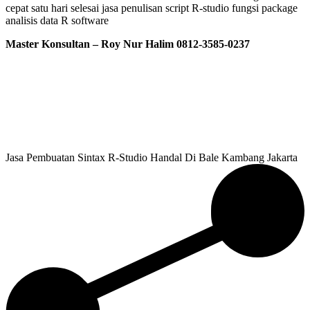
cepat satu hari selesai jasa penulisan script R-studio fungsi package
analisis data R software
Master Konsultan – Roy Nur Halim 0812-3585-0237
Jasa Pembuatan Sintax R-Studio Handal Di Bale Kambang Jakarta