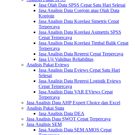
Jasa Olah Data SPSS Cepat Satu Hari Selesai
Jasa Analisis Data Conjoin atau Olah Data
Konjoin
Jasa Analisis Data Korelasi Simetris Cepat
Terpercaya
Jasa Analisis Data Korelasi Asimetris SPSS
Cepat Terpercaya
Jasa Analisis Data Korelasi Timbal Balik Cepat
Terpercaya
Jasa Analisis Data Regresi Cepat Terpercaya
Jasa Uji Validitas Reliabilitas
Analisis Pakai Eviews
Jasa Analisis Data Eviews Cepat Satu Hari
Selesai
Jasa Analisis Data Regresi Logistik Eviews
Cepat Terpercaya
Jasa Analisis Data VAR EViews Cepat
Terpercaya
Jasa Analisis Data AHP Expert Choice dan Excel
Analisis Pakai Stata
Jasa Analisis Data DEA
Jasa Analisis Data SWOT Cepat Terpercaya
Jasa Analisis SEM
Jasa Analisis Data SEM AMOS Cepat