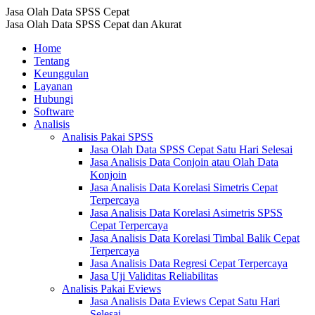
Skip
Jasa Olah Data SPSS Cepat
to
Jasa Olah Data SPSS Cepat dan Akurat
content
Home
Tentang
Keunggulan
Layanan
Hubungi
Software
Analisis
Analisis Pakai SPSS
Jasa Olah Data SPSS Cepat Satu Hari Selesai
Jasa Analisis Data Conjoin atau Olah Data
Konjoin
Jasa Analisis Data Korelasi Simetris Cepat
Terpercaya
Jasa Analisis Data Korelasi Asimetris SPSS
Cepat Terpercaya
Jasa Analisis Data Korelasi Timbal Balik Cepat
Terpercaya
Jasa Analisis Data Regresi Cepat Terpercaya
Jasa Uji Validitas Reliabilitas
Analisis Pakai Eviews
Jasa Analisis Data Eviews Cepat Satu Hari
Selesai