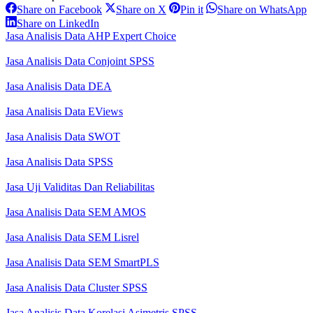
Share
Share
Share
S
Share on Facebook
Share on X
Pin it
Share on WhatsApp
on
on
on
o
Share
Share on LinkedIn
Facebook
X
Pinterest
W
on
Jasa Analisis Data AHP Expert Choice
LinkedIn
Jasa Analisis Data Conjoint SPSS
Jasa Analisis Data DEA
Jasa Analisis Data EViews
Jasa Analisis Data SWOT
Jasa Analisis Data SPSS
Jasa Uji Validitas Dan Reliabilitas
Jasa Analisis Data SEM AMOS
Jasa Analisis Data SEM Lisrel
Jasa Analisis Data SEM SmartPLS
Jasa Analisis Data Cluster SPSS
Jasa Analisis Data Korelasi Asimetris SPSS