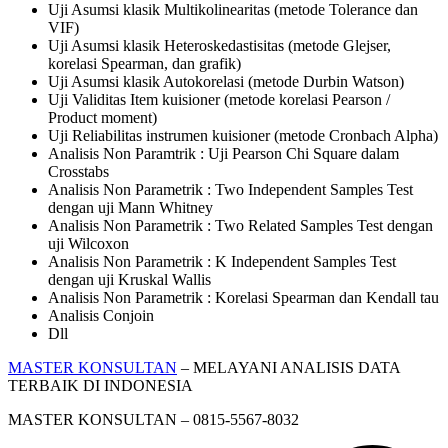
Uji Asumsi klasik Multikolinearitas (metode Tolerance dan
VIF)
Uji Asumsi klasik Heteroskedastisitas (metode Glejser,
korelasi Spearman, dan grafik)
Uji Asumsi klasik Autokorelasi (metode Durbin Watson)
Uji Validitas Item kuisioner (metode korelasi Pearson /
Product moment)
Uji Reliabilitas instrumen kuisioner (metode Cronbach Alpha)
Analisis Non Paramtrik : Uji Pearson Chi Square dalam
Crosstabs
Analisis Non Parametrik : Two Independent Samples Test
dengan uji Mann Whitney
Analisis Non Parametrik : Two Related Samples Test dengan
uji Wilcoxon
Analisis Non Parametrik : K Independent Samples Test
dengan uji Kruskal Wallis
Analisis Non Parametrik : Korelasi Spearman dan Kendall tau
Analisis Conjoin
Dll
MASTER KONSULTAN
– MELAYANI ANALISIS DATA
TERBAIK DI INDONESIA
MASTER KONSULTAN – 0815-5567-8032