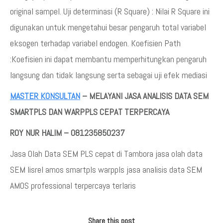
original sampel. Uji determinasi (R Square) : Nilai R Square ini
digunakan untuk mengetahui besar pengaruh total variabel
eksogen terhadap variabel endogen. Koefisien Path
:Koefisien ini dapat membantu memperhitungkan pengaruh
langsung dan tidak langsung serta sebagai uji efek mediasi
MASTER KONSULTAN
– MELAYANI JASA ANALISIS DATA SEM
SMARTPLS DAN WARPPLS CEPAT TERPERCAYA
ROY NUR HALIM – 081235850237
Jasa Olah Data SEM PLS cepat di Tambora jasa olah data
SEM lisrel amos smartpls warppls jasa analisis data SEM
AMOS professional terpercaya terlaris
Share this post