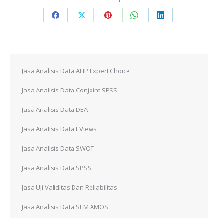
Share
Share
Share
Share
Share
on
on
on
on
on
Facebook
X
Pinterest
WhatsApp
LinkedIn
Jasa Analisis Data AHP Expert Choice
Jasa Analisis Data Conjoint SPSS
Jasa Analisis Data DEA
Jasa Analisis Data EViews
Jasa Analisis Data SWOT
Jasa Analisis Data SPSS
Jasa Uji Validitas Dan Reliabilitas
Jasa Analisis Data SEM AMOS