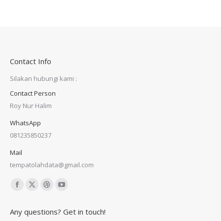
Contact Info
Silakan hubungi kami :
Contact Person
Roy Nur Halim
WhatsApp
081235850237
Mail
tempatolahdata@gmail.com
Find us on:
Facebook
X
Dribbble
YouTube
page
page
page
page
Any questions? Get in touch!
opens
opens
opens
opens