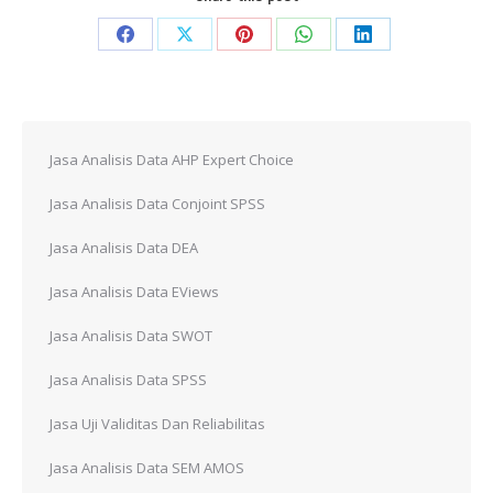
Share
Share
Share
Share
Share
on
on
on
on
on
Facebook
X
Pinterest
WhatsApp
LinkedIn
Jasa Analisis Data AHP Expert Choice
Jasa Analisis Data Conjoint SPSS
Jasa Analisis Data DEA
Jasa Analisis Data EViews
Jasa Analisis Data SWOT
Jasa Analisis Data SPSS
Jasa Uji Validitas Dan Reliabilitas
Jasa Analisis Data SEM AMOS