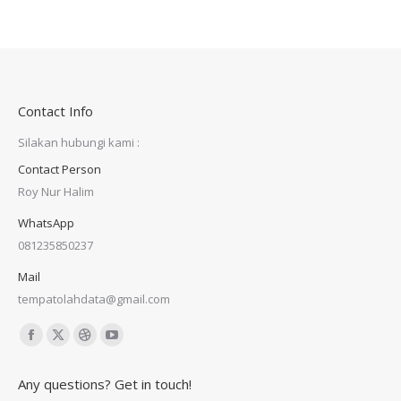
Contact Info
Silakan hubungi kami :
Contact Person
Roy Nur Halim
WhatsApp
081235850237
Mail
tempatolahdata@gmail.com
Find us on:
Facebook
X
Dribbble
YouTube
page
page
page
page
Any questions? Get in touch!
opens
opens
opens
opens