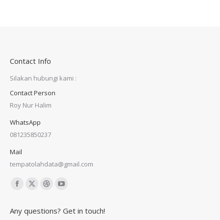
Contact Info
Silakan hubungi kami :
Contact Person
Roy Nur Halim
WhatsApp
081235850237
Mail
tempatolahdata@gmail.com
Find us on:
Facebook
X
Dribbble
YouTube
page
page
page
page
Any questions? Get in touch!
opens
opens
opens
opens