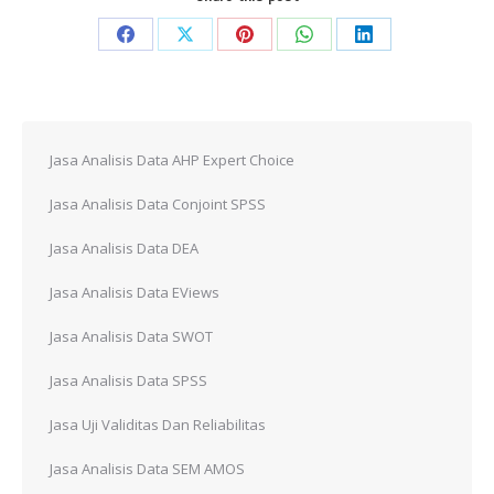
Share
Share
Share
Share
Share
on
on
on
on
on
Facebook
X
Pinterest
WhatsApp
LinkedIn
Jasa Analisis Data AHP Expert Choice
Jasa Analisis Data Conjoint SPSS
Jasa Analisis Data DEA
Jasa Analisis Data EViews
Jasa Analisis Data SWOT
Jasa Analisis Data SPSS
Jasa Uji Validitas Dan Reliabilitas
Jasa Analisis Data SEM AMOS