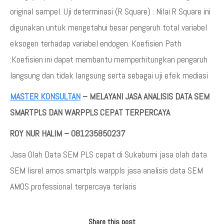
original sampel. Uji determinasi (R Square) : Nilai R Square ini
digunakan untuk mengetahui besar pengaruh total variabel
eksogen terhadap variabel endogen. Koefisien Path
:Koefisien ini dapat membantu memperhitungkan pengaruh
langsung dan tidak langsung serta sebagai uji efek mediasi
MASTER KONSULTAN
– MELAYANI JASA ANALISIS DATA SEM
SMARTPLS DAN WARPPLS CEPAT TERPERCAYA
ROY NUR HALIM – 081235850237
Jasa Olah Data SEM PLS cepat di Sukabumi jasa olah data
SEM lisrel amos smartpls warppls jasa analisis data SEM
AMOS professional terpercaya terlaris
Share this post