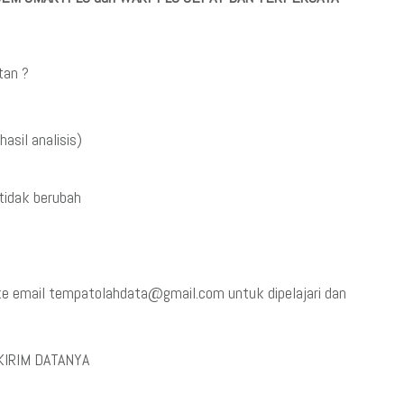
tan ?
asil analisis)
tidak berubah
3 ke email tempatolahdata@gmail.com untuk dipelajari dan
KIRIM DATANYA