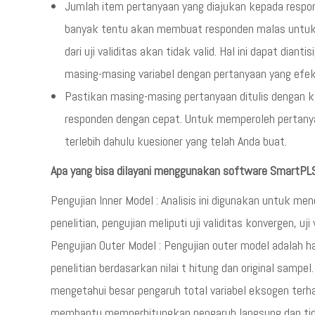
Jumlah item pertanyaan yang diajukan kepada respon
banyak tentu akan membuat responden malas untuk 
dari uji validitas akan tidak valid. Hal ini dapat di
masing-masing variabel dengan pertanyaan yang efek
Pastikan masing-masing pertanyaan ditulis dengan ka
responden dengan cepat. Untuk memperoleh pertany
terlebih dahulu kuesioner yang telah Anda buat.
Apa yang bisa dilayani menggunakan software SmartPLS
Pengujian Inner Model : Analisis ini digunakan untuk me
penelitian, pengujian meliputi uji validitas konvergen, uj
Pengujian Outer Model : Pengujian outer model adalah ha
penelitian berdasarkan nilai t hitung dan original sampel.
mengetahui besar pengaruh total variabel eksogen terhad
membantu memperhitungkan pengaruh langsung dan tidak