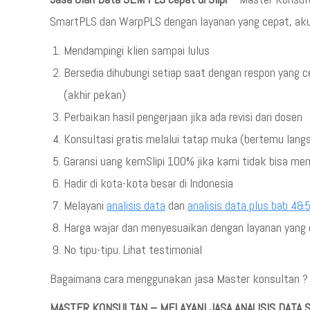
SmartPLS dan WarpPLS dengan layanan yang cepat, akura
Mendampingi klien sampai lulus
Bersedia dihubungi setiap saat dengan respon yang c
(akhir pekan)
Perbaikan hasil pengerjaan jika ada revisi dari dosen
Konsultasi gratis melalui tatap muka (bertemu lang
Garansi uang kemSlipi 100% jika kami tidak bisa m
Hadir di kota-kota besar di Indonesia
Melayani
analisis data
dan
analisis data plus bab 4&
Harga wajar dan menyesuaikan dengan layanan yang d
No tipu-tipu. Lihat testimonial
Bagaimana cara menggunakan jasa Master konsultan ? s
MASTER KONSULTAN – MELAYANI JASA ANALISIS DATA