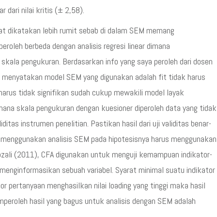
 dari nilai kritis (± 2,58).
t dikatakan lebih rumit sebab di dalam SEM memang
roleh berbeda dengan analisis regresi linear dimana
 skala pengukuran. Berdasarkan info yang saya peroleh dari dosen
uk menyatakan model SEM yang digunakan adalah fit tidak harus
harus tidak signifikan sudah cukup mewakili model layak
imana skala pengukuran dengan kuesioner diperoleh data yang tidak
liditas instrumen penelitian. Pastikan hasil dari uji validitas benar-
yang menggunakan analisis SEM pada hipotesisnya harus menggunakan
ozali (2011), CFA digunakan untuk menguji kemampuan indikator-
menginformasikan sebuah variabel. Syarat minimal suatu indikator
kator pertanyaan menghasilkan nilai loading yang tinggi maka hasil
emperoleh hasil yang bagus untuk analisis dengan SEM adalah