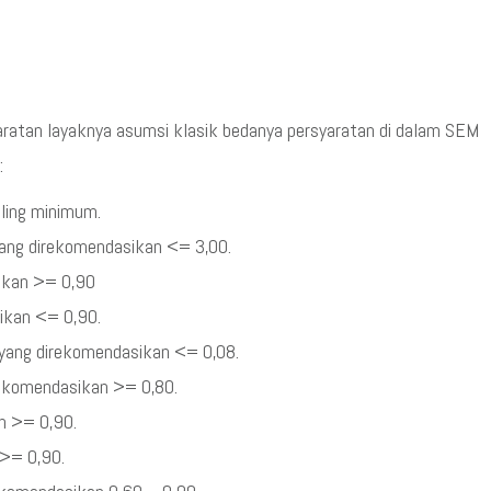
ratan layaknya asumsi klasik bedanya persyaratan di dalam SEM
:
aling minimum.
 yang direkomendasikan <= 3,00.
sikan >= 0,90
sikan <= 0,90.
 yang direkomendasikan <= 0,08.
irekomendasikan >= 0,80.
an >= 0,90.
 >= 0,90.