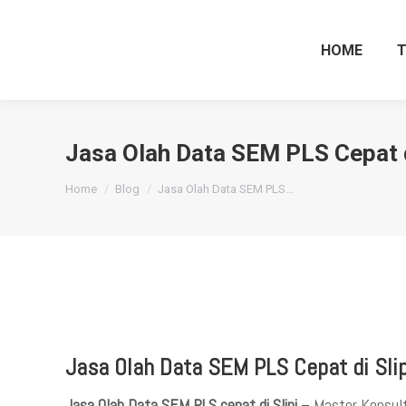
HOME
Jasa Olah Data SEM PLS Cepat d
You are here:
Home
Blog
Jasa Olah Data SEM PLS…
Jasa Olah Data SEM PLS Cepat di Slip
Jasa Olah Data SEM PLS cepat di Slipi
– Master Konsult