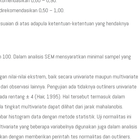
rekomendasikan 0,60 – 0,90.
 direkomendasikan 0,50 – 1,00.
sesuaian di atas adapula ketentuan-ketentuan yang hendaknya
ah 100. Dalam analisis SEM mensyaratkan minimal sampel yang
an nilai-nilai ekstrem, baik secara univariate maupun multivariate
dari observasi lainnya. Pengujian ada tidaknya outliners univariate
pada rentang ± 4 (Hair, 1995). Hal tersebut termasuk dalam
a tingkat multivariate dapat dilihat dari jarak mahalanobis.
bar histogram data dengan metode statistik. Uji normalitas ini
tivariate yang beberapa variabelnya digunakan juga dalam analisis
akukan dengan memberikan perintah tes normalitas dan outliners.