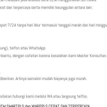
t dan terpercaya serta memiliki keunggulan antara lain:
epat 7/24 tanpa hari libur termasuk tanggal merah dan hari mingg
sung), telfon atau WhatsApp
embantu, dengan catatan karena kesalahan kami Master Konsultan.
5
iberikan. Artinya semakin mudah biayanya juga murah.
ilakan hubungi kami melalui WA atau langsung telfon.
 SEM SMARTPLS dan WARPPLS CEPAT DAN TERPERCAYA