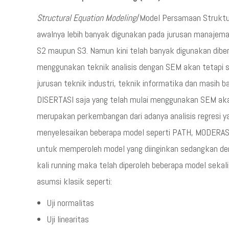
Structural Equation Modeling
/Model Persamaan Struktu
awalnya lebih banyak digunakan pada jurusan manajeman 
S2 maupun S3. Namun kini telah banyak digunakan dibe
menggunakan teknik analisis dengan SEM akan tetapi s
jurusan teknik industri, teknik informatika dan masih ba
DISERTASI saja yang telah mulai menggunakan SEM ak
merupakan perkembangan dari adanya analisis regresi y
menyelesaikan beberapa model seperti PATH, MODERASI, 
untuk memperoleh model yang diinginkan sedangkan de
kali running maka telah diperoleh beberapa model sekal
asumsi klasik seperti:
Uji normalitas
Uji linearitas