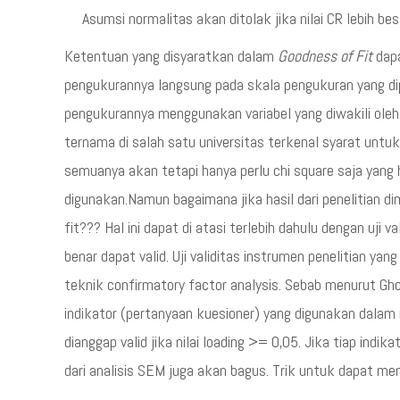
Asumsi normalitas akan ditolak jika nilai CR lebih besar
Ketentuan yang disyaratkan dalam
Goodness of Fit
dapa
pengukurannya langsung pada skala pengukuran yang dipe
pengukurannya menggunakan variabel yang diwakili oleh
ternama di salah satu universitas terkenal syarat unt
semuanya akan tetapi hanya perlu chi square saja yang 
digunakan.Namun bagaimana jika hasil dari penelitian d
fit??? Hal ini dapat di atasi terlebih dahulu dengan uji va
benar dapat valid. Uji validitas instrumen penelitian 
teknik confirmatory factor analysis. Sebab menurut Gh
indikator (pertanyaan kuesioner) yang digunakan dalam 
dianggap valid jika nilai loading >= 0,05. Jika tiap indi
dari analisis SEM juga akan bagus. Trik untuk dapat m