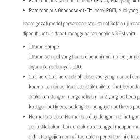
Parsimonious Normal Fit Index (PNFI), Nilai yang di
Parsimonious Goodness-of-Fit Index PGFI, Nilai yang
Imam gozali model persamaan struktural Selain uji ke
dipenuhi untuk dapat menggunakan analisis SEM yaitu:
Ukuran Sampel
Ukuran sampel yang harus dipenuhi minimal berjuml
digunakan sebanyak 100.
Outliners Outliners adalah observasi yang muncul deng
karena kombinasi karakteristik unik terlihat berbeda 
dilakukan dengan menganalisis nilai Z yang berbeda 
kategori outliners, sedangkan pengujian outliners pad
Normalitas Data Normalitas diuji dengan melihat gam
perlu dilakukan, baik untuk data tunggal maupun mul
akhir. Pengujian normalitas dalam penelitian ini dil