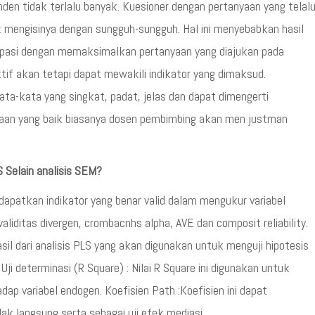
den tidak terlalu banyak. Kuesioner dengan pertanyaan yang telal
mengisinya dengan sungguh-sungguh. Hal ini menyebabkan hasil
antisipasi dengan memaksimalkan pertanyaan yang diajukan pada
tif akan tetapi dapat mewakili indikator yang dimaksud.
ta-kata yang singkat, padat, jelas dan dapat dimengerti
aan yang baik biasanya dosen pembimbing akan men justman
 Selain analisis SEM?
ndapatkan indikator yang benar valid dalam mengukur variabel
i validitas divergen, crombacnhs alpha, AVE dan composit reliability.
sil dari analisis PLS yang akan digunakan untuk menguji hipotesis
 Uji determinasi (R Square) : Nilai R Square ini digunakan untuk
ap variabel endogen. Koefisien Path :Koefisien ini dapat
 langsung serta sebagai uji efek mediasi