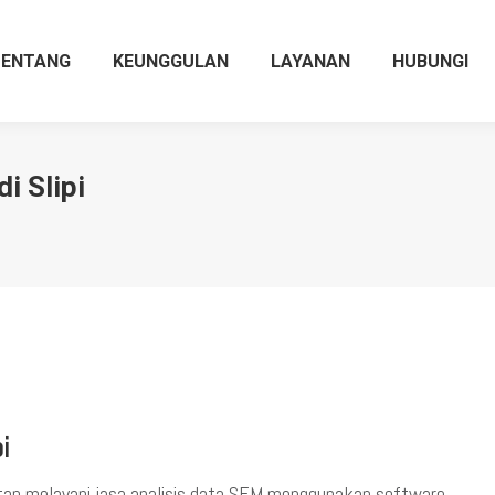
TENTANG
KEUNGGULAN
LAYANAN
HUBUNGI
i Slipi
i
an melayani jasa analisis data SEM menggunakan software