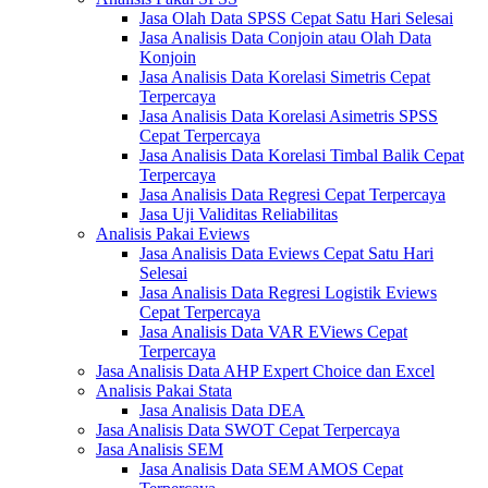
Jasa Olah Data SPSS Cepat Satu Hari Selesai
Jasa Analisis Data Conjoin atau Olah Data
Konjoin
Jasa Analisis Data Korelasi Simetris Cepat
Terpercaya
Jasa Analisis Data Korelasi Asimetris SPSS
Cepat Terpercaya
Jasa Analisis Data Korelasi Timbal Balik Cepat
Terpercaya
Jasa Analisis Data Regresi Cepat Terpercaya
Jasa Uji Validitas Reliabilitas
Analisis Pakai Eviews
Jasa Analisis Data Eviews Cepat Satu Hari
Selesai
Jasa Analisis Data Regresi Logistik Eviews
Cepat Terpercaya
Jasa Analisis Data VAR EViews Cepat
Terpercaya
Jasa Analisis Data AHP Expert Choice dan Excel
Analisis Pakai Stata
Jasa Analisis Data DEA
Jasa Analisis Data SWOT Cepat Terpercaya
Jasa Analisis SEM
Jasa Analisis Data SEM AMOS Cepat