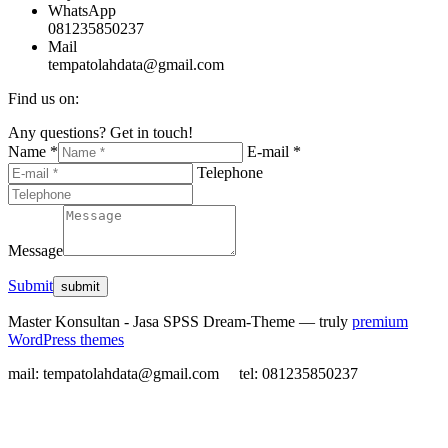
WhatsApp
081235850237
Mail
tempatolahdata@gmail.com
Find us on:
Facebook
X
Dribbble
YouTube
Any questions? Get in touch!
page
page
page
page
Name *
E-mail *
opens
opens
opens
opens
Telephone
in
in
in
in
new
new
new
new
window
window
window
window
Message
Submit
Master Konsultan - Jasa SPSS Dream-Theme — truly
premium
WordPress themes
mail:
tempatolahdata@gmail.com
tel:
081235850237
t
T