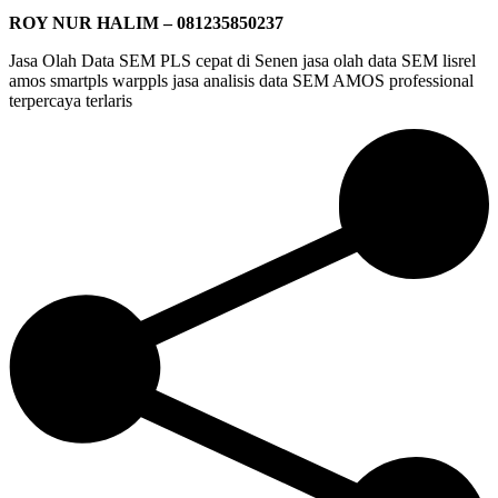
ROY NUR HALIM – 081235850237
Jasa Olah Data SEM PLS cepat di Senen jasa olah data SEM lisrel
amos smartpls warppls jasa analisis data SEM AMOS professional
terpercaya terlaris