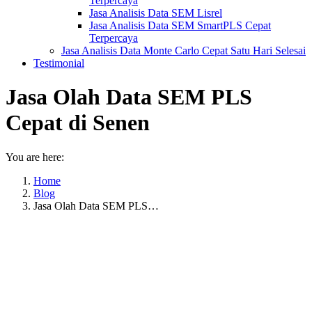
Terpercaya
Jasa Analisis Data SEM Lisrel
Jasa Analisis Data SEM SmartPLS Cepat
Terpercaya
Jasa Analisis Data Monte Carlo Cepat Satu Hari Selesai
Testimonial
Jasa Olah Data SEM PLS
Cepat di Senen
You are here:
Home
Blog
Jasa Olah Data SEM PLS…