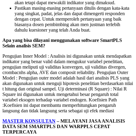
akan tetapi dapat mewakili indikator yang dimaksud.
Pastikan masing-masing pertanyaan ditulis dengan kata-kata
yang singkat, padat, jelas dan dapat dimengerti responden
dengan cepat. Untuk memperoleh pertanyaan yang baik
biasanya dosen pembimbing akan men justman terlebih
dahulu kuesioner yang telah Anda buat.
Apa yang bisa dilayani menggunakan software SmartPLS
Selain analisis SEM?
Pengujian Inner Model : Analisis ini digunakan untuk mendapatkan
indikator yang benar valid dalam mengukur variabel penelitian,
pengujian meliputi uji validitas konvergen, uji validitas divergen,
crombacnhs alpha, AVE dan composit reliability. Pengujian Outer
Model : Pengujian outer model adalah hasil dari analisis PLS yang
akan digunakan untuk menguji hipotesis penelitian berdasarkan nilai
t hitung dan original sampel. Uji determinasi (R Square) : Nilai R
Square ini digunakan untuk mengetahui besar pengaruh total
variabel eksogen terhadap variabel endogen. Koefisien Path
:Koefisien ini dapat membantu memperhitungkan pengaruh
langsung dan tidak langsung serta sebagai uji efek mediasi
MASTER KONSULTAN
– MELAYANI JASA ANALISIS
DATA SEM SMARTPLS DAN WARPPLS CEPAT
TERPERCAYA