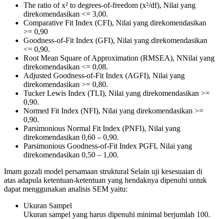
The ratio of x² to degrees-of-freedom (x²/df), Nilai yang
direkomendasikan <= 3,00.
Comparative Fit Index (CFI), Nilai yang direkomendasikan
>= 0,90
Goodness-of-Fit Index (GFI), Nilai yang direkomendasikan
<= 0,90.
Root Mean Square of Approximation (RMSEA), NNilai yang
direkomendasikan <= 0,08.
Adjusted Goodness-of-Fit Index (AGFI), Nilai yang
direkomendasikan >= 0,80.
Tucker Lewis Index (TLI), Nilai yang direkomendasikan >=
0,90.
Normed Fit Index (NFI), Nilai yang direkomendasikan >=
0,90.
Parsimonious Normal Fit Index (PNFI), Nilai yang
direkomendasikan 0,60 – 0,90.
Parsimonious Goodness-of-Fit Index PGFI, Nilai yang
direkomendasikan 0,50 – 1,00.
Imam gozali model persamaan struktural Selain uji kesesuaian di
atas adapula ketentuan-ketentuan yang hendaknya dipenuhi untuk
dapat menggunakan analisis SEM yaitu:
Ukuran Sampel
Ukuran sampel yang harus dipenuhi minimal berjumlah 100.