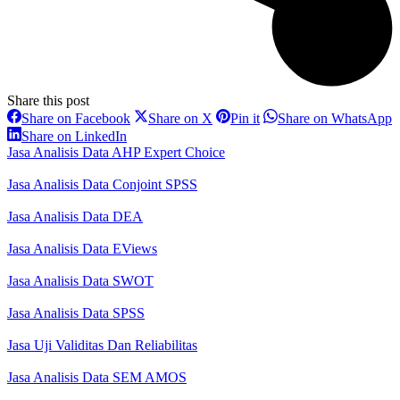
Share this post
Share
Share
Share
S
Share on Facebook
Share on X
Pin it
Share on WhatsApp
on
on
on
o
Share
Share on LinkedIn
Facebook
X
Pinterest
W
on
Jasa Analisis Data AHP Expert Choice
LinkedIn
Jasa Analisis Data Conjoint SPSS
Jasa Analisis Data DEA
Jasa Analisis Data EViews
Jasa Analisis Data SWOT
Jasa Analisis Data SPSS
Jasa Uji Validitas Dan Reliabilitas
Jasa Analisis Data SEM AMOS