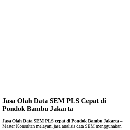
Jasa Olah Data SEM PLS Cepat di
Pondok Bambu
Jakarta
Jasa Olah Data SEM PLS cepat di Pondok Bambu Jakarta
–
Master Konsultan melayani jasa analisis data SEM menggunakan