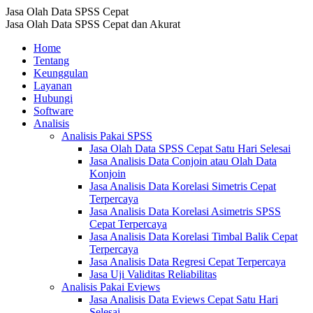
Skip
Jasa Olah Data SPSS Cepat
to
Jasa Olah Data SPSS Cepat dan Akurat
content
Home
Tentang
Keunggulan
Layanan
Hubungi
Software
Analisis
Analisis Pakai SPSS
Jasa Olah Data SPSS Cepat Satu Hari Selesai
Jasa Analisis Data Conjoin atau Olah Data
Konjoin
Jasa Analisis Data Korelasi Simetris Cepat
Terpercaya
Jasa Analisis Data Korelasi Asimetris SPSS
Cepat Terpercaya
Jasa Analisis Data Korelasi Timbal Balik Cepat
Terpercaya
Jasa Analisis Data Regresi Cepat Terpercaya
Jasa Uji Validitas Reliabilitas
Analisis Pakai Eviews
Jasa Analisis Data Eviews Cepat Satu Hari
Selesai