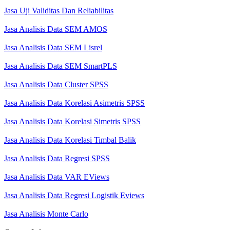
Jasa Uji Validitas Dan Reliabilitas
Jasa Analisis Data SEM AMOS
Jasa Analisis Data SEM Lisrel
Jasa Analisis Data SEM SmartPLS
Jasa Analisis Data Cluster SPSS
Jasa Analisis Data Korelasi Asimetris SPSS
Jasa Analisis Data Korelasi Simetris SPSS
Jasa Analisis Data Korelasi Timbal Balik
Jasa Analisis Data Regresi SPSS
Jasa Analisis Data VAR EViews
Jasa Analisis Data Regresi Logistik Eviews
Jasa Analisis Monte Carlo