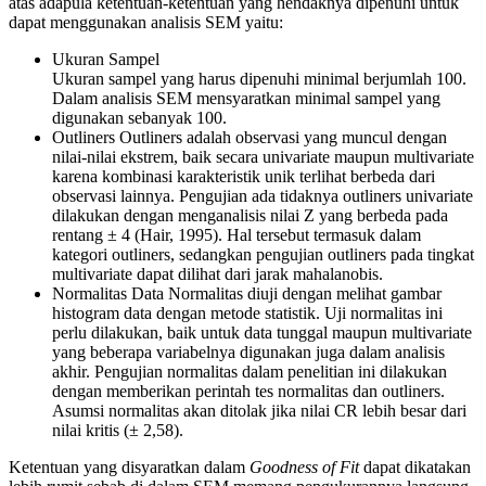
atas adapula ketentuan-ketentuan yang hendaknya dipenuhi untuk
dapat menggunakan analisis SEM yaitu:
Ukuran Sampel
Ukuran sampel yang harus dipenuhi minimal berjumlah 100.
Dalam analisis SEM mensyaratkan minimal sampel yang
digunakan sebanyak 100.
Outliners Outliners adalah observasi yang muncul dengan
nilai-nilai ekstrem, baik secara univariate maupun multivariate
karena kombinasi karakteristik unik terlihat berbeda dari
observasi lainnya. Pengujian ada tidaknya outliners univariate
dilakukan dengan menganalisis nilai Z yang berbeda pada
rentang ± 4 (Hair, 1995). Hal tersebut termasuk dalam
kategori outliners, sedangkan pengujian outliners pada tingkat
multivariate dapat dilihat dari jarak mahalanobis.
Normalitas Data Normalitas diuji dengan melihat gambar
histogram data dengan metode statistik. Uji normalitas ini
perlu dilakukan, baik untuk data tunggal maupun multivariate
yang beberapa variabelnya digunakan juga dalam analisis
akhir. Pengujian normalitas dalam penelitian ini dilakukan
dengan memberikan perintah tes normalitas dan outliners.
Asumsi normalitas akan ditolak jika nilai CR lebih besar dari
nilai kritis (± 2,58).
Ketentuan yang disyaratkan dalam
Goodness of Fit
dapat dikatakan